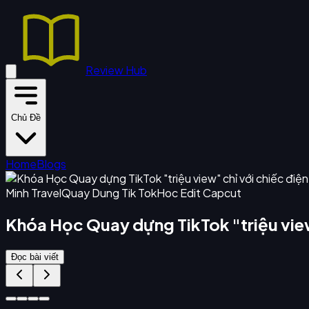
Review Hub
Chủ Đề
Home
Blogs
Minh Travel
Quay Dung Tik Tok
Hoc Edit Capcut
Khóa Học Quay dựng TikTok "triệu view"
Đọc bài viết