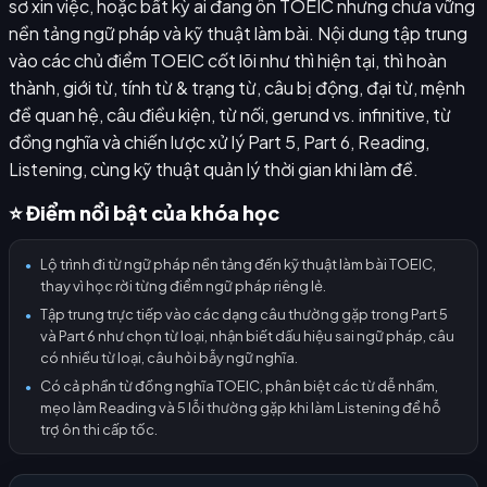
sơ xin việc, hoặc bất kỳ ai đang ôn TOEIC nhưng chưa vững
nền tảng ngữ pháp và kỹ thuật làm bài. Nội dung tập trung
vào các chủ điểm TOEIC cốt lõi như thì hiện tại, thì hoàn
thành, giới từ, tính từ & trạng từ, câu bị động, đại từ, mệnh
đề quan hệ, câu điều kiện, từ nối, gerund vs. infinitive, từ
đồng nghĩa và chiến lược xử lý Part 5, Part 6, Reading,
Listening, cùng kỹ thuật quản lý thời gian khi làm đề.
⭐ Điểm nổi bật của khóa học
Lộ trình đi từ ngữ pháp nền tảng đến kỹ thuật làm bài TOEIC,
●
thay vì học rời từng điểm ngữ pháp riêng lẻ.
Tập trung trực tiếp vào các dạng câu thường gặp trong Part 5
●
và Part 6 như chọn từ loại, nhận biết dấu hiệu sai ngữ pháp, câu
có nhiều từ loại, câu hỏi bẫy ngữ nghĩa.
Có cả phần từ đồng nghĩa TOEIC, phân biệt các từ dễ nhầm,
●
mẹo làm Reading và 5 lỗi thường gặp khi làm Listening để hỗ
trợ ôn thi cấp tốc.