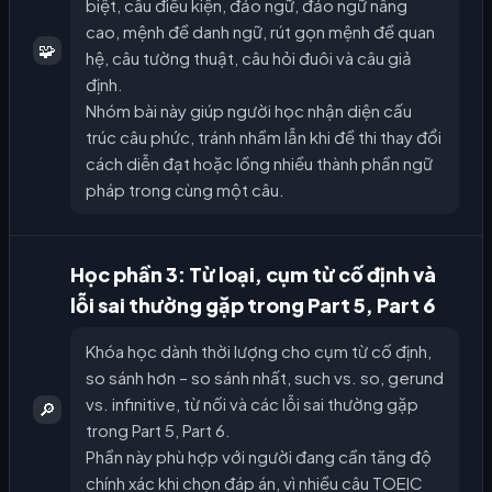
biệt, câu điều kiện, đảo ngữ, đảo ngữ nâng
cao, mệnh đề danh ngữ, rút gọn mệnh đề quan
🧩
hệ, câu tường thuật, câu hỏi đuôi và câu giả
định.
Nhóm bài này giúp người học nhận diện cấu
trúc câu phức, tránh nhầm lẫn khi đề thi thay đổi
cách diễn đạt hoặc lồng nhiều thành phần ngữ
pháp trong cùng một câu.
Học phần 3: Từ loại, cụm từ cố định và
lỗi sai thường gặp trong Part 5, Part 6
Khóa học dành thời lượng cho cụm từ cố định,
so sánh hơn – so sánh nhất, such vs. so, gerund
vs. infinitive, từ nối và các lỗi sai thường gặp
🔎
trong Part 5, Part 6.
Phần này phù hợp với người đang cần tăng độ
chính xác khi chọn đáp án, vì nhiều câu TOEIC