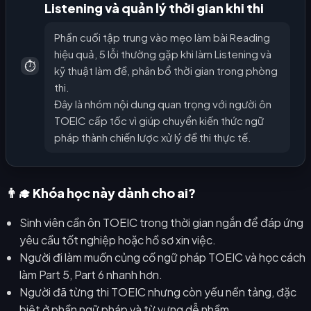
Listening và quản lý thời gian khi thi
Phần cuối tập trung vào mẹo làm bài Reading
hiệu quả, 5 lỗi thường gặp khi làm Listening và
⏱️
kỹ thuật làm đề, phân bổ thời gian trong phòng
thi.
Đây là nhóm nội dung quan trọng với người ôn
TOEIC cấp tốc vì giúp chuyển kiến thức ngữ
pháp thành chiến lược xử lý đề thi thực tế.
👨‍🎓 Khóa học này dành cho ai?
Sinh viên cần ôn TOEIC trong thời gian ngắn để đáp ứng
yêu cầu tốt nghiệp hoặc hồ sơ xin việc.
Người đi làm muốn củng cố ngữ pháp TOEIC và học cách
làm Part 5, Part 6 nhanh hơn.
Người đã từng thi TOEIC nhưng còn yếu nền tảng, đặc
biệt ở phần ngữ pháp và từ vựng dễ nhầm.