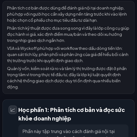
Phân tích cơ bản được dùng để đánh giá nội tại doanh nghiệp,
phù hợp với người học cần xây dựng nền tảng trước khi vào lệnh
hoặc chọn cổ phiếu cho mục tiêu đầu tư dài hạn.
Phân tích kỹ thuật được đưa song song vì đây là lớp công cụ giúp
đọc hành vi giá, xác định điểm mua/bán và theo dõi xu hướng
trong nhịp giao dịch ngắn hơn.
VSA và Wyckoff phù hợp với workflow theo dấu dòng tiền lớn:
quan sát tích lũy, phân phối và phản ứng của giá để hiểu bối cảnh
thị trường trước khi quyết định giao dịch.
Quản lý vốn, kiểm soát rủi ro và tâm lý thị trường được đặt ở phần
trọng tâm vì trong thực tế đầu tư, đây là lớp kỷ luật quyết định
cách hệ thống giao dịch được duy trì ổn định qua nhiều biến
động.
Học phần 1: Phân tích cơ bản và đọc sức
📈
khỏe doanh nghiệp
Phần này tập trung vào cách đánh giá nội tại