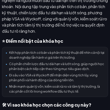
nghiệm và người muốn đầu tư dài hạn trên thị trường chứng
khoán. Nội dung tập trung vào phân tích cơ bản, phân tích
kỹ thuật, chiến lược đầu tư dài hạn và lướt sóng, phương
pháp VSA và Wyckoff, cùng với quản lý vốn, kiểm soát rủi ro
và phân tích tâm lý thị trường để hỗ trợ việc ra quyết định
đầu tư rõ ràng hơn.
⭐ Điểm nổi bật của khóa học
Kết hợp phân tích cơ bản và phân tích kỹ thuật để nhìn cả nội tại
●
doanh nghiệp lẫn hành vi giá trên thị trường.
Có phần chiến lược đầu tư dài hạn và lướt sóng, giúp người học
●
phân biệt cách tiếp cận theo từng mục tiêu giao dịch.
Đi sâu vào VSA và Wyckoff để nhận diện vùng tích lũy, vùng
●
phân phối và hành động của dòng tiền lớn.
Nhấn mạnh quản lý vốn, kiểm soát rủi ro và tâm lý thị trường, là
●
các phần cốt lõi trong workflow đầu tư thực tế.
🛠️ Vì sao khóa học chọn các công cụ này?