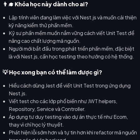
👨‍🎓 Khóa học này dành cho ai?
Lập trình viên đang làm việc với Nest.js và muốn cải thiện
kỹ năng kiểm thử phần mềm.
Kỹ sư phần mềm muốn nắm vững cách viết Unit Test để
nâng cao chất lượng mã nguồn.
Người mới bắt đầu trong phát triển phần mềm, đặc biệt
là với Nest.js, cần học testing theo hướng có hệ thống.
💡 Học xong bạn có thể làm được gì?
Hiểu cách dùng Jest để viết Unit Test trong ứng dụng
Nest.js.
Viết test cho các lớp phổ biến như JWT helpers,
Repository, Service và Controller.
Áp dụng tư duy testing vào dự án thực tế như Ecom,
thay vì chỉ học lý thuyết.
Phát hiện lỗi sớm hơn và tự tin hơn khi refactor mã nguồn