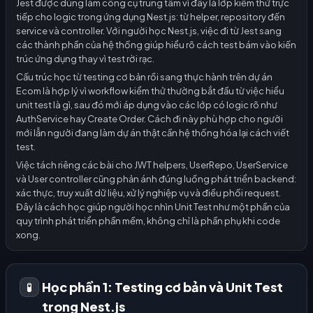
Jest được dùng làm công cụ trung tâm vì đây là lớp kiểm thử trực
tiếp cho logic trong ứng dụng Nest.js: từ helper, repository đến
service và controller. Với người học Nest.js, việc đi từ Jest sang
các thành phần của hệ thống giúp hiểu rõ cách test bám vào kiến
trúc ứng dụng thay vì test rời rạc.
Cấu trúc học từ testing cơ bản rồi sang thực hành trên dự án
Ecom là hợp lý vì workflow kiểm thử thường bắt đầu từ việc hiểu
unit test là gì, sau đó mới áp dụng vào các lớp có logic rõ như
AuthService hay Create Order. Cách đi này phù hợp cho người
mới lẫn người đang làm dự án thật cần hệ thống hóa lại cách viết
test.
Việc tách riêng các bài cho JWT helpers, UserRepo, UserService
và User controller cũng phản ánh đúng luồng phát triển backend:
xác thực, truy xuất dữ liệu, xử lý nghiệp vụ và điều phối request.
Đây là cách học giúp người học nhìn Unit Test như một phần của
quy trình phát triển phần mềm, không chỉ là phần phụ khi code
xong.
Học phần 1: Testing cơ bản và Unit Test
🧪
trong Nest.js