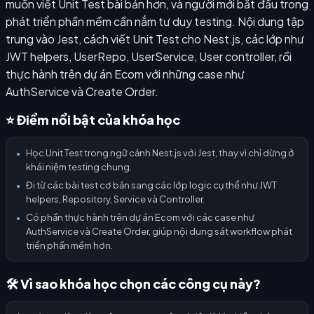
muốn viết Unit Test bài bản hơn, và người mới bắt đầu trong
phát triển phần mềm cần nắm tư duy testing. Nội dung tập
trung vào Jest, cách viết Unit Test cho Nest.js, các lớp như
JWT helpers, UserRepo, UserService, User controller, rồi
thực hành trên dự án Ecom với những case như
AuthService và Create Order.
⭐ Điểm nổi bật của khóa học
Học Unit Test trong ngữ cảnh Nest.js với Jest, thay vì chỉ dừng ở
●
khái niệm testing chung.
Đi từ các bài test cơ bản sang các lớp logic cụ thể như JWT
●
helpers, Repository, Service và Controller.
Có phần thực hành trên dự án Ecom với các case như
●
AuthService và Create Order, giúp nội dung sát workflow phát
triển phần mềm hơn.
🛠️ Vì sao khóa học chọn các công cụ này?