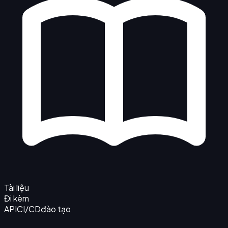
Tài liệu
Đi kèm
API
CI/CD
đào tạo