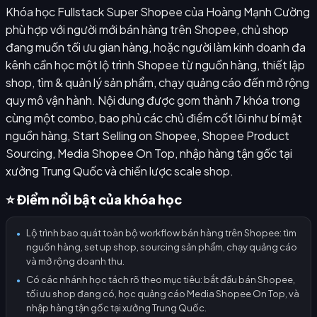
Khóa học Fullstack Super Shopee của Hoàng Mạnh Cường
phù hợp với người mới bán hàng trên Shopee, chủ shop
đang muốn tối ưu gian hàng, hoặc người làm kinh doanh đa
kênh cần học một lộ trình Shopee từ nguồn hàng, thiết lập
shop, tìm & quản lý sản phẩm, chạy quảng cáo đến mở rộng
quy mô vận hành. Nội dung được gom thành 7 khóa trong
cùng một combo, bao phủ các chủ điểm cốt lõi như bí mật
nguồn hàng, Start Selling on Shopee, Shopee Product
Sourcing, Media Shopee On Top, nhập hàng tận gốc tại
xưởng Trung Quốc và chiến lược scale shop.
⭐ Điểm nổi bật của khóa học
Lộ trình bao quát toàn bộ workflow bán hàng trên Shopee: tìm
●
nguồn hàng, set up shop, sourcing sản phẩm, chạy quảng cáo
và mở rộng doanh thu.
Có các nhánh học tách rõ theo mục tiêu: bắt đầu bán Shopee,
●
tối ưu shop đang có, học quảng cáo Media Shopee On Top, và
nhập hàng tận gốc tại xưởng Trung Quốc.