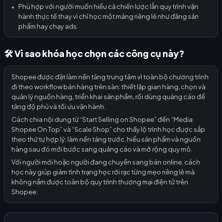
Phù hợp với người muốn hiểu cả chiến lược lẫn quy trình vận
●
hành thực tế thay vì chỉ học một mảng riêng lẻ như đăng sản
phẩm hay chạy ads.
🛠️ Vì sao khóa học chọn các công cụ này?
Shopee được đặt làm nền tảng trung tâm vì toàn bộ chương trình
đi theo workflow bán hàng trên sàn: thiết lập gian hàng, chọn và
quản lý nguồn hàng, triển khai sản phẩm, rồi dùng quảng cáo để
tăng độ phủ và tối ưu vận hành.
Cách chia nội dung từ “Start Selling on Shopee” đến “Media
Shopee On Top” và “Scale Shop” cho thấy lộ trình học được sắp
theo thứ tự hợp lý: làm nền tảng trước, hiểu sản phẩm và nguồn
hàng sau đó mới bước sang quảng cáo và mở rộng quy mô.
Với người mới hoặc người đang chuyển sang bán online, cách
học này giúp giảm tình trạng học rời rạc từng mẹo riêng lẻ mà
không nắm được toàn bộ quy trình thương mại điện tử trên
Shopee.