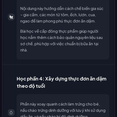
Nội dung này hướng dẫn cách chế biến gia súc
– gia cầm, các món từ tôm, ếch, lươn, cua,
🐔
ngao để làm phong phú thực đơn ăn dặm.
Bài học về cấp đông thực phẩm giúp người
học nắm thêm cách bảo quản nguyên liệu sau
sơ chế, phù hợp với việc chuẩn bị bữa ăn tại
nhà.
Học phần 4: Xây dựng thực đơn ăn dặm
theo độ tuổi
Phần này xoay quanh cách làm trứng cho bé,
nấu cháo trứng dinh dưỡng với lưu ý khi sử dụng
🥚
dầu ăn, và nấu cháo bí đỏ dinh dưỡng.