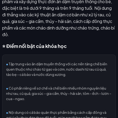
phẩm và xây dựng thực đơn ăn dặm truyền thống cho bé,
đặc biệt là trẻ dưới 9 tháng và trên 9 tháng tuổi. Nội dung
đi thẳng vào các kỹ thuật ăn dặm cơ bản như xử lý rau, củ
quả, gia súc – gia cầm, thủy – hải sản, cách cấp đông thực
phẩm và các món cháo dinh dưỡng như cháo trứng, cháo bí
đỏ.
⭐ Điểm nổi bật của khóa học
●
Tập trung vào ăn dặm truyền thống với các nền tảng chế biến
quen thuộc như cháo từ gạo và cơm, nước dashi từ rau củ quả,
tảo bẹ – cá bào và nước dùng xương.
●
Có phần riêng về sơ chế và chế biến nhiều nhóm nguyên liệu
như rau, củ quả, gia súc – gia cầm, thủy – hải sản, tôm – ếch – lươn –
cua – ngao.
●
Nội dung có cả bảo quản thực phẩm bằng cách cấp đông và
gợi ý xây thực đơn theo độ tuổi, giúp người học nắm được quy