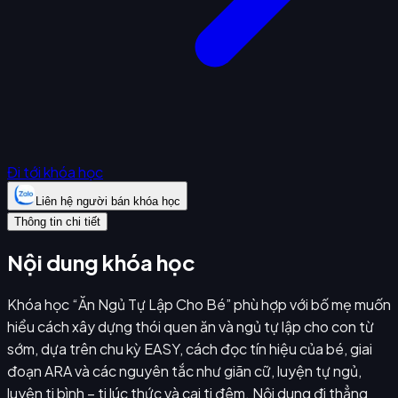
Đi tới khóa học
Liên hệ người bán khóa học
Thông tin chi tiết
Nội dung khóa học
Khóa học “Ăn Ngủ Tự Lập Cho Bé” phù hợp với bố mẹ muốn
hiểu cách xây dựng thói quen ăn và ngủ tự lập cho con từ
sớm, dựa trên chu kỳ EASY, cách đọc tín hiệu của bé, giai
đoạn ARA và các nguyên tắc như giãn cữ, luyện tự ngủ,
luyện ti bình – ti lúc thức và cai ti đêm. Nội dung đi thẳng