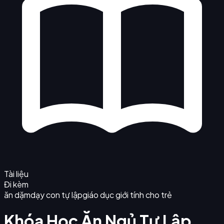
Tài liệu
Đi kèm
ăn dặm
dạy con tự lập
giáo dục giới tính cho trẻ
Khóa Học Ăn Ngủ Tự Lập