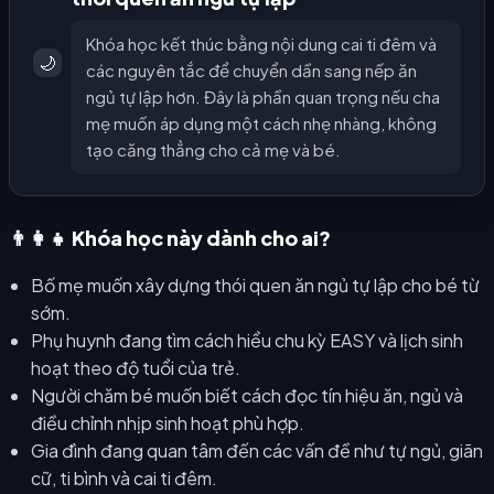
Khóa học kết thúc bằng nội dung cai ti đêm và
🌙
các nguyên tắc để chuyển dần sang nếp ăn
ngủ tự lập hơn. Đây là phần quan trọng nếu cha
mẹ muốn áp dụng một cách nhẹ nhàng, không
tạo căng thẳng cho cả mẹ và bé.
👨‍👩‍👧 Khóa học này dành cho ai?
Bố mẹ muốn xây dựng thói quen ăn ngủ tự lập cho bé từ
sớm.
Phụ huynh đang tìm cách hiểu chu kỳ EASY và lịch sinh
hoạt theo độ tuổi của trẻ.
Người chăm bé muốn biết cách đọc tín hiệu ăn, ngủ và
điều chỉnh nhịp sinh hoạt phù hợp.
Gia đình đang quan tâm đến các vấn đề như tự ngủ, giãn
cữ, ti bình và cai ti đêm.