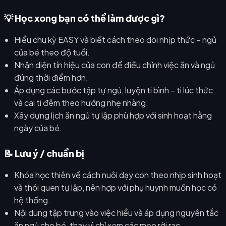
💡 Học xong bạn có thể làm được gì?
Hiểu chu kỳ EASY và biết cách theo dõi nhịp thức – ngủ
của bé theo độ tuổi.
Nhận diện tín hiệu của con để điều chỉnh việc ăn và ngủ
đúng thời điểm hơn.
Áp dụng các bước tập tự ngủ, luyện ti bình – ti lúc thức
và cai ti đêm theo hướng nhẹ nhàng.
Xây dựng lịch ăn ngủ tự lập phù hợp với sinh hoạt hằng
ngày của bé.
📝 Lưu ý / chuẩn bị
Khóa học thiên về cách nuôi dạy con theo nhịp sinh hoạt
và thói quen tự lập, nên hợp với phụ huynh muốn học có
hệ thống.
Nội dung tập trung vào việc hiểu và áp dụng nguyên tắc
ăn ngủ cho bé, thay vì chỉ xem các mẹo rời rạc.