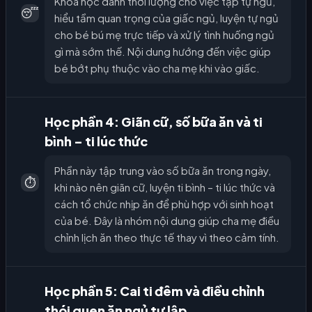
Khóa học dành thời lượng cho việc tập tự ngủ,
😴
hiểu tầm quan trọng của giấc ngủ, luyện tự ngủ
cho bé bú mẹ trực tiếp và xử lý tình huống ngủ
gì mà sớm thế. Nội dung hướng đến việc giúp
bé bớt phụ thuộc vào cha mẹ khi vào giấc.
Học phần 4: Giãn cữ, số bữa ăn và ti
bình – ti lúc thức
Phần này tập trung vào số bữa ăn trong ngày,
⏱️
khi nào nên giãn cữ, luyện ti bình – ti lúc thức và
cách tổ chức nhịp ăn để phù hợp với sinh hoạt
của bé. Đây là nhóm nội dung giúp cha mẹ điều
chỉnh lịch ăn theo thực tế thay vì theo cảm tính.
Học phần 5: Cai ti đêm và điều chỉnh
thói quen ăn ngủ tự lập