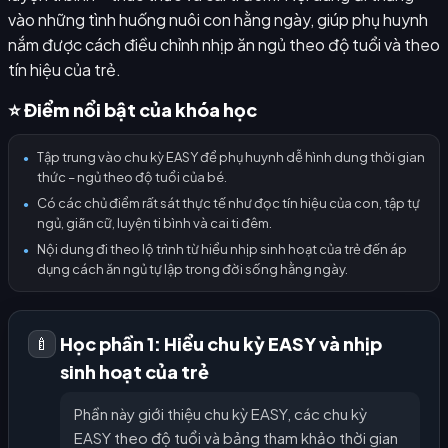
vào những tình huống nuôi con hằng ngày, giúp phụ huynh
nắm được cách điều chỉnh nhịp ăn ngủ theo độ tuổi và theo
tín hiệu của trẻ.
⭐ Điểm nổi bật của khóa học
Tập trung vào chu kỳ EASY để phụ huynh dễ hình dung thời gian
●
thức – ngủ theo độ tuổi của bé.
Có các chủ điểm rất sát thực tế như đọc tín hiệu của con, tập tự
●
ngủ, giãn cữ, luyện ti bình và cai ti đêm.
Nội dung đi theo lộ trình từ hiểu nhịp sinh hoạt của trẻ đến áp
●
dụng cách ăn ngủ tự lập trong đời sống hằng ngày.
Học phần 1: Hiểu chu kỳ EASY và nhịp
🍼
sinh hoạt của trẻ
Phần này giới thiệu chu kỳ EASY, các chu kỳ
EASY theo độ tuổi và bảng tham khảo thời gian