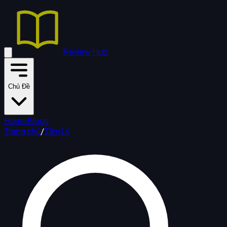
Review Hub
Chủ Đề
Home
Blogs
Trang chủ
/
Tâm Lý