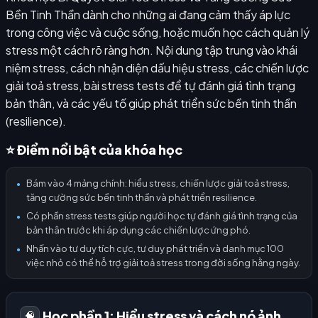
Bền Tinh Thần dành cho những ai đang cảm thấy áp lực
trong công việc và cuộc sống, hoặc muốn học cách quản lý
stress một cách rõ ràng hơn. Nội dung tập trung vào khái
niệm stress, cách nhận diện dấu hiệu stress, các chiến lược
giải toả stress, bài stress tests để tự đánh giá tình trạng
bản thân, và các yếu tố giúp phát triển sức bền tinh thần
(resilience).
⭐ Điểm nổi bật của khóa học
Bám vào 4 mảng chính: hiểu stress, chiến lược giải toả stress,
●
tăng cường sức bền tinh thần và phát triển resilience.
Có phần stress tests giúp người học tự đánh giá tình trạng của
●
bản thân trước khi áp dụng các chiến lược ứng phó.
Nhấn vào tư duy tích cực, tư duy phát triển và danh mục 100
●
việc nhỏ có thể hỗ trợ giải toả stress trong đời sống hằng ngày.
Học phần 1: Hiểu stress và cách nó ảnh
🧠