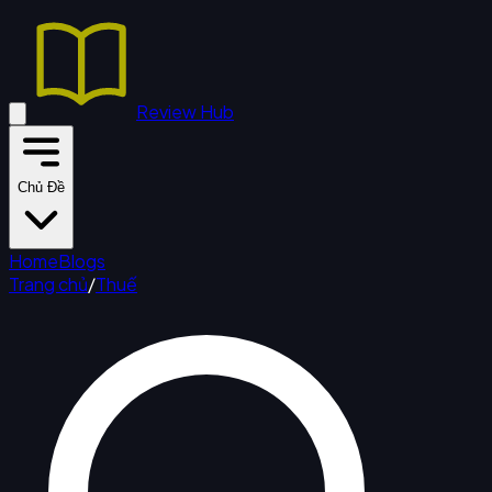
Review Hub
Chủ Đề
Home
Blogs
Trang chủ
/
Thuế