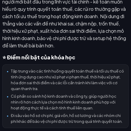
người mới bắt đầu trong lĩnh vực tài chính - kế toán muốn
hiểu rõ quy trình quyết toán thuế, các rủi ro thường gặp và
cách tối ưu thuế trong hoạt động kinh doanh. Nội dung đi
thẳng vào các vấn đề như khai sai, chậm nộp, trốn thuế,
thời hiệu xử phạt, xuất hóa đơn sai thời điểm, lựa chọn mô
hình kinh doanh, bảo vệ chi phí được trừ và setup hệ thống
để làm thuế bài bản hơn.
⭐ Điểm nổi bật của khóa học
Tập trung vào các tình huống quyết toán thuế và tối ưu thuế có
●
tính ứng dụng cao như xử phạt vi phạm thuế, thời hiệu xử phạt,
hóa đơn sai thời điểm và các lỗi cần tránh khi làm việc với cơ
quan thanh tra.
Có phần so sánh hộ kinh doanh và công ty, giúp người học
●
nhìn rõ hơn cách lựa chọn mô hình kinh doanh phù hợp với
hoạt động thực tế và cách tính thuế liên quan.
Đi sâu vào hồ sơ chi phí, giá vốn, hồ sơ lương và các nhóm chi
●
phí khác để bảo vệ chi phí được trừ trong quá trình quyết toán.