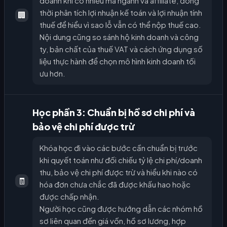
doanh khi có nhiều mã ngành và affiliate, đồng
thời phân tích lợi nhuận kế toán và lợi nhuận tính
🏢
thuế để hiểu vì sao lỗ vẫn có thể nộp thuế cao.
Nội dung cũng so sánh hộ kinh doanh và công
ty, bản chất của thuế VAT và cách ứng dụng số
liệu thực hành để chọn mô hình kinh doanh tối
ưu hơn.
Học phần 3: Chuẩn bị hồ sơ chi phí và
bảo vệ chi phí được trừ
Khóa học đi vào các bước cần chuẩn bị trước
khi quyết toán như đối chiếu tỷ lệ chi phí/doanh
thu, bảo vệ chi phí được trừ và hiểu khi nào có
🧾
hóa đơn chưa chắc đã được khấu hao hoặc
được chấp nhận.
Người học cũng được hướng dẫn các nhóm hồ
sơ liên quan đến giá vốn, hồ sơ lương, hợp