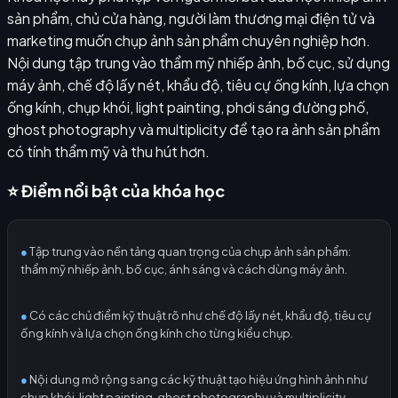
sản phẩm, chủ cửa hàng, người làm thương mại điện tử và
marketing muốn chụp ảnh sản phẩm chuyên nghiệp hơn.
Nội dung tập trung vào thẩm mỹ nhiếp ảnh, bố cục, sử dụng
máy ảnh, chế độ lấy nét, khẩu độ, tiêu cự ống kính, lựa chọn
ống kính, chụp khói, light painting, phơi sáng đường phố,
ghost photography và multiplicity để tạo ra ảnh sản phẩm
có tính thẩm mỹ và thu hút hơn.
⭐ Điểm nổi bật của khóa học
●
Tập trung vào nền tảng quan trọng của chụp ảnh sản phẩm:
thẩm mỹ nhiếp ảnh, bố cục, ánh sáng và cách dùng máy ảnh.
●
Có các chủ điểm kỹ thuật rõ như chế độ lấy nét, khẩu độ, tiêu cự
ống kính và lựa chọn ống kính cho từng kiểu chụp.
●
Nội dung mở rộng sang các kỹ thuật tạo hiệu ứng hình ảnh như
chụp khói, light painting, ghost photography và multiplicity.