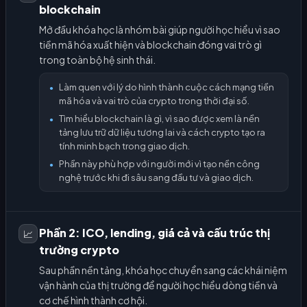
blockchain
Mở đầu khóa học là nhóm bài giúp người học hiểu vì sao
tiền mã hóa xuất hiện và blockchain đóng vai trò gì
trong toàn bộ hệ sinh thái.
Làm quen với lý do hình thành cuộc cách mạng tiền
●
mã hóa và vai trò của crypto trong thời đại số.
Tìm hiểu blockchain là gì, vì sao được xem là nền
●
tảng lưu trữ dữ liệu tương lai và cách crypto tạo ra
tính minh bạch trong giao dịch.
Phần này phù hợp với người mới vì tạo nền công
●
nghệ trước khi đi sâu sang đầu tư và giao dịch.
Phần 2: ICO, lending, giá cả và cấu trúc thị
📈
trường crypto
Sau phần nền tảng, khóa học chuyển sang các khái niệm
vận hành của thị trường để người học hiểu dòng tiền và
cơ chế hình thành cơ hội.