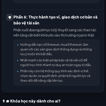
Phần 6: Thực hành tạo ví, giao dịch cơ bản và
🛡️
bảo vệ tài sản
Phần cuối đưa người học từ lý thuyết sang các thao tác
nền tảng cần biết khi bước vào thị trường crypto thật.
Hướng dẫn tạo ví Ethereum, mua Ethereum, làm
●
quen với các sàn giao dịch thông dụng và những
lưu ý trước khi bắt đầu.
Nhấn mạnh các biện pháp bảo vệ tài sản số để
●
người học hình thành tư duy an toàn ngay từ đầu.
Phần này còn hệ thống quy trình xác định vị thế,
●
chọn dự án, ra quyết định, phân bổ nguồn lực và
theo dõi để nâng cấp liên tục.
👨‍🎓 Khóa học này dành cho ai?