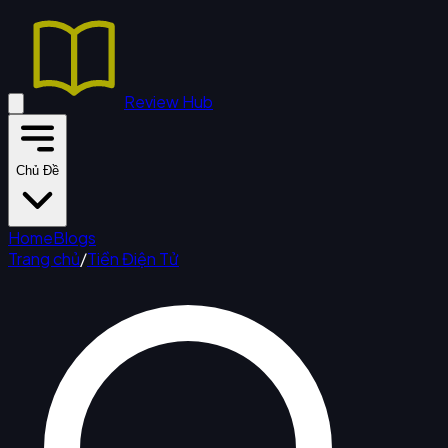
Review Hub
Chủ Đề
Home
Blogs
Trang chủ
/
Tiền Điện Tử