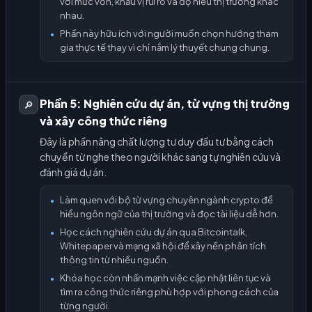
với mức vốn, khẩu vị rủi ro và độ hiểu thị trường khác
nhau.
Phần này hữu ích với người muốn chọn hướng tham
●
gia thực tế thay vì chỉ nắm lý thuyết chung chung.
Phần 5: Nghiên cứu dự án, từ vựng thị trường
🔎
và xây công thức riêng
Đây là phần nâng chất lượng tư duy đầu tư bằng cách
chuyển từ nghe theo người khác sang tự nghiên cứu và
đánh giá dự án.
Làm quen với bộ từ vựng chuyên ngành crypto để
●
hiểu ngôn ngữ của thị trường và đọc tài liệu dễ hơn.
Học cách nghiên cứu dự án qua Bitcointalk,
●
Whitepaper và mạng xã hội để xây nền phân tích
thông tin từ nhiều nguồn.
Khóa học còn nhấn mạnh việc cập nhật liên tục và
●
tìm ra công thức riêng phù hợp với phong cách của
từng người.