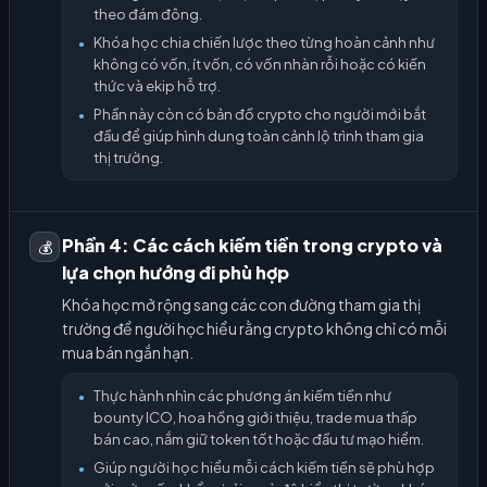
theo đám đông.
Khóa học chia chiến lược theo từng hoàn cảnh như
●
không có vốn, ít vốn, có vốn nhàn rỗi hoặc có kiến
thức và ekip hỗ trợ.
Phần này còn có bản đồ crypto cho người mới bắt
●
đầu để giúp hình dung toàn cảnh lộ trình tham gia
thị trường.
Phần 4: Các cách kiếm tiền trong crypto và
💰
lựa chọn hướng đi phù hợp
Khóa học mở rộng sang các con đường tham gia thị
trường để người học hiểu rằng crypto không chỉ có mỗi
mua bán ngắn hạn.
Thực hành nhìn các phương án kiếm tiền như
●
bounty ICO, hoa hồng giới thiệu, trade mua thấp
bán cao, nắm giữ token tốt hoặc đầu tư mạo hiểm.
Giúp người học hiểu mỗi cách kiếm tiền sẽ phù hợp
●