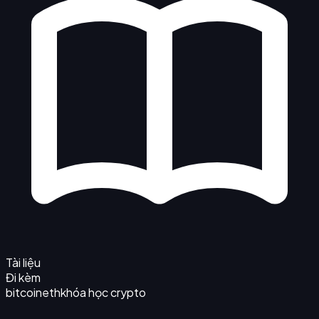
Tài liệu
Đi kèm
bitcoin
eth
khóa học crypto