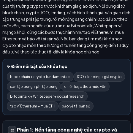
của thị trường crypto trước khi tham gia giao dịch. Nội dung đi từ
blockchain, crypto, ICO, lending, cách hình thành giá, sàn giao dịch
tập trung và phi tập trung, rồi mở rộng sang chiến lược đầu tư theo
mức vốn, cách nghiên cứu dự án qua Bitcointalk, Whitepaper và
mạng xã hội, cùng các bước thực hành như tạo ví Ethereum, mua
Ethereum và bảo vệ tài sản số. Nếu bạn đang tìm một khóa học
crypto nhập môn theo hướng đi từ nền tảng công nghệ đến tư duy
đầu tư và thao tác thực tế, đây là khóa học phù hợp.
✨ Điểm nổi bật của khóa học
blockchain + crypto fundamentals
ICO + lending + giá crypto
sàn tập trung + phi tập trung
chiến lược theo mức vốn
Bitcointalk + Whitepaper + social research
tạo ví Ethereum + mua ETH
bảo vệ tài sản số
Phần 1: Nền tảng công nghệ của crypto và
⛓️