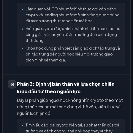
Làm quen với ICO như một hình thức gọi vốn bằng
●
crypto và lending như một mô hình từng được dùng
rất mạnh trong thị trường tiền mã hóa.
Hiểu giá crypto được hình thành như thế nào, tại sao
●
tăng giảm và các yếu tố ảnh hưởng đến biến động
thị trường.
Khóa học cũng phân biệt sàn giao dịch tập trung và
●
phi tập trung để người học hiểu môi trường giao
dịch mình sẽ tham gia.
Phần 3: Định vị bản thân và lựa chọn chiến
🧭
lược đầu tư theo nguồn lực
Đây là phần giúp người học không nhìn crypto theo một
công thức chung mà theo đúng vị thế vốn, kiến thức và
nguồn lực hiện có.
Tìm hiểu các loại crypto hiện tại, sự phát triển của thị
●
trường và cách chọn vị thế phù hợp thay vì chạy