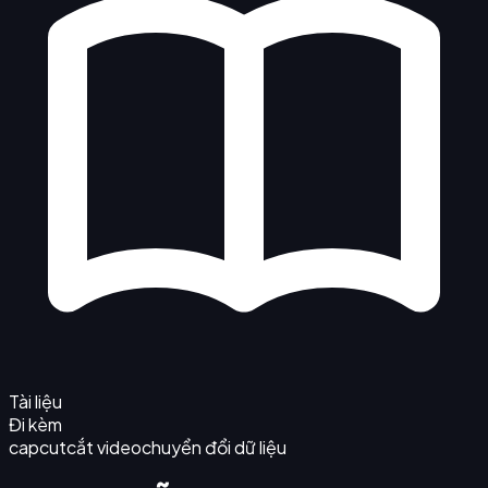
Tài liệu
Đi kèm
capcut
cắt video
chuyển đổi dữ liệu