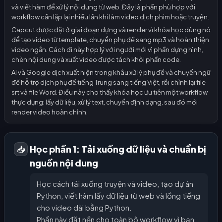
và viết hàm để xử lý nội dung từ web. Đây là phần phù hợp với
workflow cần lặp lại nhiều lần khi làm video dịch phim hoặc truyện.
Capcut được đặt ở giai đoạn dựng và render vì khóa học dùng nó
để tạo video từ template, chuyển phụ đề sang mp3 và hoàn thiện
video ngắn. Cách đi này hợp lý với người mới vì phần dựng hình,
chèn nội dung và xuất video được tách khỏi phần code.
AI và Google dịch xuất hiện trong khâu xử lý phụ đề và chuyển ngữ
để hỗ trợ dịch phụ đề tiếng Trung sang tiếng Việt, rồi chỉnh lại file
srt và file Word. Điều này cho thấy khóa học ưu tiên một workflow
thực dụng: lấy dữ liệu, xử lý text, chuyển định dạng, sau đó mới
render video hoàn chỉnh.
Học phần 1: Tải xuống dữ liệu và chuẩn bị
📥
nguồn nội dung
Học cách tải xuống truyện và video, tạo dự án
Python, viết hàm lấy dữ liệu từ web và lồng tiếng
cho video dài bằng Python.
Phần này đặt nền cho toàn bộ workflow vì bạn