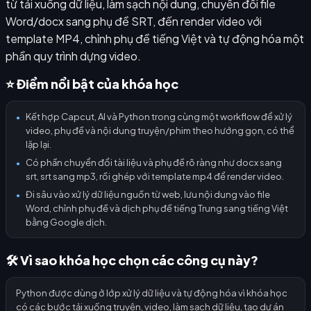
từ tải xuống dữ liệu, làm sạch nội dung, chuyển đổi file
Word/docx sang phụ đề SRT, đến render video với
template MP4, chỉnh phụ đề tiếng Việt và tự động hóa một
phần quy trình dựng video.
⭐ Điểm nổi bật của khóa học
Kết hợp Capcut, AI và Python trong cùng một workflow để xử lý
●
video, phụ đề và nội dung truyện/phim theo hướng gọn, có thể
lặp lại.
Có phần chuyển đổi tài liệu và phụ đề rõ ràng như docx sang
●
srt, srt sang mp3, rồi ghép với template mp4 để render video.
Đi sâu vào xử lý dữ liệu nguồn từ web, lưu nội dung vào file
●
Word, chỉnh phụ đề và dịch phụ đề tiếng Trung sang tiếng Việt
bằng Google dịch.
🛠️ Vì sao khóa học chọn các công cụ này?
Python được dùng ở lớp xử lý dữ liệu và tự động hóa vì khóa học
có các bước tải xuống truyện, video, làm sạch dữ liệu, tạo dự án