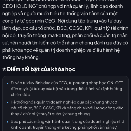
CEO HOLDING” phù hợp với nhà quản lý, lãnh đạo doanh
nghiệp và người muốn hiểu hệ thống vận hành của một
công ty từ góc nhìn CEO. Nội dung tập trung vào tư duy
lãnh đạo, cơ cấu tổ chức, BSC, CCSC, KPI, quản lý tài chính
nội bộ, truyền thông-marketing, phân phối và quản trị nhân
sự, nên người tìm kiếm có thể nhanh chóng đánh giá đây có
phải khóa học về quản trị doanh nghiệp và điều hành hệ
thống hay không.
⭐ Điểm nổi bật của khóa học
Đi vào tư duy lãnh đạo của CEO, từ phương pháp học ON–OFF
●
đến quy luật tư duy của bộ não trong điều hành và định hướng
chiến lược.
Hệ thống hóa quản trị doanh nghiệp qua các khung như cơ
●
cấu tổ chức, BSC, CCSC, KPI và bảng chia khối lượng công việc,
thay vì chỉ nói lý thuyết quản lý chung chung.
Bao phủ các mảng vận hành quan trọng của doanh nghiệp như
●
kinh doanh, truyền thông-marketing, phân phối và nhân sự