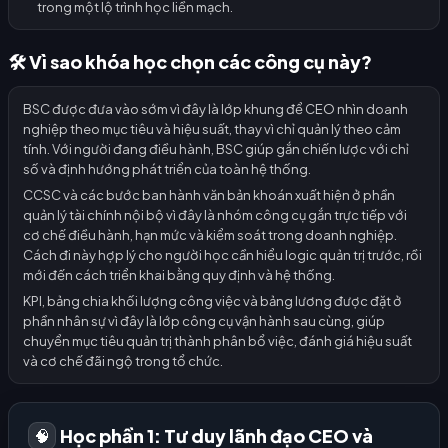
trong một lộ trình học liền mạch.
🛠️ Vì sao khóa học chọn các công cụ này?
BSC được đưa vào sớm vì đây là lớp khung để CEO nhìn doanh
nghiệp theo mục tiêu và hiệu suất, thay vì chỉ quản lý theo cảm
tính. Với người đang điều hành, BSC giúp gắn chiến lược với chỉ
số và định hướng phát triển của toàn hệ thống.
CCSC và các bước ban hành văn bản khoán xuất hiện ở phần
quản lý tài chính nội bộ vì đây là nhóm công cụ gắn trực tiếp với
cơ chế điều hành, hạn mức và kiểm soát trong doanh nghiệp.
Cách đi này hợp lý cho người học cần hiểu logic quản trị trước, rồi
mới đến cách triển khai bằng quy định và hệ thống.
KPI, bảng chia khối lượng công việc và bảng lương được đặt ở
phần nhân sự vì đây là lớp công cụ vận hành sau cùng, giúp
chuyển mục tiêu quản trị thành phân bổ việc, đánh giá hiệu suất
và cơ chế đãi ngộ trong tổ chức.
Học phần 1: Tư duy lãnh đạo CEO và
🧠