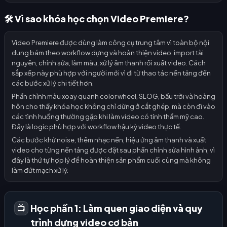
🛠️ Vì sao khóa học chọn Video Premiere?
Video Premiere được dùng làm công cụ trung tâm vì toàn bộ nội
dung bám theo workflow dựng và hoàn thiện video: import tài
nguyên, chỉnh sửa, làm màu, xử lý âm thanh rồi xuất video. Cách
sắp xếp này phù hợp với người mới vì đi từ thao tác nền tảng đến
các bước xử lý chi tiết hơn.
Phần chỉnh màu xoay quanh color wheel, SLOG, bầu trời và hoàng
hôn cho thấy khóa học không chỉ dừng ở cắt ghép, mà còn đi vào
các tình huống thường gặp khi làm video có tính thẩm mỹ cao.
Đây là logic phù hợp với workflow hậu kỳ video thực tế.
Các bước khử noise, thêm nhạc nền, hiệu ứng âm thanh và xuất
video cho từng nền tảng được đặt sau phần chỉnh sửa hình ảnh, vì
đây là thứ tự hợp lý để hoàn thiện sản phẩm cuối cùng mà không
làm đứt mạch xử lý.
Học phần 1: Làm quen giao diện và quy
📺
trình dựng video cơ bản