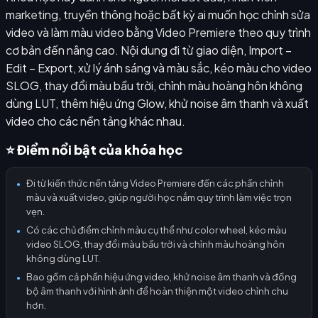
marketing, truyền thông hoặc bất kỳ ai muốn học chỉnh sửa
video và làm màu video bằng Video Premiere theo quy trình
cơ bản đến nâng cao. Nội dung đi từ giao diện, Import –
Edit – Export, xử lý ánh sáng và màu sắc, kéo màu cho video
SLOG, thay đổi màu bầu trời, chỉnh màu hoàng hôn không
dùng LUT, thêm hiệu ứng Glow, khử noise âm thanh và xuất
video cho các nền tảng khác nhau.
⭐ Điểm nổi bật của khóa học
Đi từ kiến thức nền tảng Video Premiere đến các phần chỉnh
●
màu và xuất video, giúp người học nắm quy trình làm việc trọn
vẹn.
Có các chủ điểm chỉnh màu cụ thể như color wheel, kéo màu
●
video SLOG, thay đổi màu bầu trời và chỉnh màu hoàng hôn
không dùng LUT.
Bao gồm cả phần hiệu ứng video, khử noise âm thanh và đồng
●
bộ âm thanh với hình ảnh để hoàn thiện một video chỉnh chu
hơn.