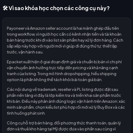
🛠️ Vì sao khóa học chọn các công cụ này?
Payoneer và Amazon seller account là hai mảnh ghép đầu tiên
trong workflow, vì người học cần có kênh nhận tiền và tài khoản
bán hàng trước khi đi vào list sản phẩm hay xử lý đơn hàng. Cách
sắp xếp này hợp với người mới vì giúp đi đúng thứ tự: thiết lập
trước, vận hành sau.
Epacket xuất hiện ở giai đoạn định giá và chuẩn bị bán vì chi phí
vận chuyển ảnh hưởng trực tiếp đến pricing và khả năng cạnh
tranh của listing. Trong mô hình dropshipping, hiểu shipping
option là phần không thể tách khỏi bài toán giá bán.
Các nội dung về trademark, reseller và PL listing được đặt sau
phần nền tảng vì đây là lớp kiểm tra và triển khai sản phẩm trước
khi bán. Điều này phản ánh đúng logic vận hành trên Amazon: xác
minh sản phẩm, chọn kiểu list phù hợp rồi mới xử lý Buy Box và các
tình huống phát sinh.
Công cụ hỗ trợ bán hàng, đổi phương thức thanh toán, quản lý
đơn và thuê kho hàng tại Mỹ được đưa vào phần sau cùng vì