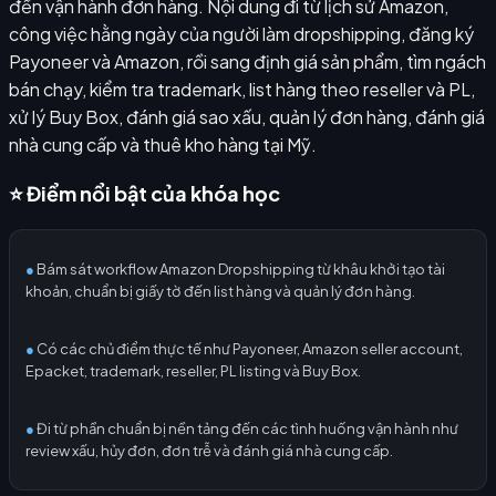
đến vận hành đơn hàng. Nội dung đi từ lịch sử Amazon,
công việc hằng ngày của người làm dropshipping, đăng ký
Payoneer và Amazon, rồi sang định giá sản phẩm, tìm ngách
bán chạy, kiểm tra trademark, list hàng theo reseller và PL,
xử lý Buy Box, đánh giá sao xấu, quản lý đơn hàng, đánh giá
nhà cung cấp và thuê kho hàng tại Mỹ.
⭐ Điểm nổi bật của khóa học
●
Bám sát workflow Amazon Dropshipping từ khâu khởi tạo tài
khoản, chuẩn bị giấy tờ đến list hàng và quản lý đơn hàng.
●
Có các chủ điểm thực tế như Payoneer, Amazon seller account,
Epacket, trademark, reseller, PL listing và Buy Box.
●
Đi từ phần chuẩn bị nền tảng đến các tình huống vận hành như
review xấu, hủy đơn, đơn trễ và đánh giá nhà cung cấp.