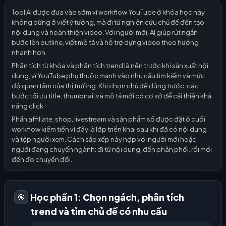
Tool AI được đưa vào sớm vì workflow YouTube ở khóa học này
không dừng ở viết ý tưởng, mà đi từ nghiên cứu chủ đề đến tạo
nội dung và hoàn thiện video. Với người mới, AI giúp rút ngắn
bước lên outline, viết mô tả và hỗ trợ dựng video theo hướng
nhanh hơn.
Phân tích từ khóa và phân tích trend là nền trước khi sản xuất nội
dung, vì YouTube phụ thuộc mạnh vào nhu cầu tìm kiếm và mức
độ quan tâm của thị trường. Khi chọn chủ đề đúng trước, các
bước tối ưu title, thumbnail và mô tả mới có cơ sở để cải thiện khả
năng click.
Phần affiliate, shop, livestream và sản phẩm số được đặt ở cuối
workflow kiếm tiền vì đây là lớp triển khai sau khi đã có nội dung
và tệp người xem. Cách sắp xếp này hợp với người mới hoặc
người đang chuyển ngành: đi từ nội dung, đến phân phối, rồi mới
đến đo chuyển đổi.
Học phần 1: Chọn ngách, phân tích
🎯
trend và tìm chủ đề có nhu cầu