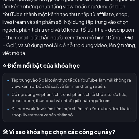
làm kênh nhưng chưa tăng view, hoặc người muốn biến
YouTube thành một kênh tạo thu nhập từ affiliate, shop,
livestream và sản phẩm số. Nội dung tập trung vào chọn
ngách, phân tích trend và từ khóa, tối ưu title - description
- thumbnail, giữ chân người xem theo mô hình “Dừng – Giữ
– Gợi”, và sử dụng tool AI để hỗ trợ dựng video, lên ý tưởng,
viết mô tả.
⭐ Điểm nổi bật của khóa học
Tập trung vào 3 bài toán thực tế của YouTube: làm mãi không ra
●
view, kênh bị bóp đề xuất và làm mãi không ra tiền.
Có nội dung về phân tích trend, phân tích từ khóa, tối ưu title,
●
description, thumbnail và chỉ số giữ chân người xem.
Đi theo workflow kiếm tiền thực chiến trên YouTube với affiliate,
●
shop, livestream và sản phẩm số.
🛠️ Vì sao khóa học chọn các công cụ này?