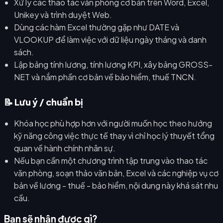
Xử lý các thao tác văn phòng cơ bản trên Word, Excel,
Unikey và trình duyệt Web.
Dùng các hàm Excel thường gặp như DATE và
VLOOKUP để làm việc với dữ liệu ngày tháng và danh
sách.
Lập bảng tính lương, tính lương KPI, xây bảng GROSS-
NET và nắm phần cơ bản về bảo hiểm, thuế TNCN.
📝 Lưu ý / chuẩn bị
Khóa học phù hợp hơn với người muốn học theo hướng
kỹ năng công việc thực tế thay vì chỉ học lý thuyết tổng
quan về hành chính nhân sự.
Nếu bạn cần một chương trình tập trung vào thao tác
văn phòng, soạn thảo văn bản, Excel và các nghiệp vụ cơ
bản về lương - thuế - bảo hiểm, nội dung này khá sát nhu
cầu.
Bạn sẽ nhận được gì?