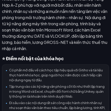
Hợp A-Z phù hợp với người mới bắt đầu, nhân viên hành
chính, nhân sự và những ai muốn nắm nền tảng làm việc văn
phòng trong môi trường hành chính - nhân sự. Nội dung đi
từ kỹ năng dùng máy tính trong văn phòng, trình bày và
soạn thảo văn bản trên Microsoft Word, các hàm Excel
thường dùng như DATE và VLOOKUP, đến lập bảng tính
lương, bảo hiểm, lương GROSS-NET và kiến thức thuế thu
nhập cá nhân.
⭐ Điểm nổi bật của khóa học
Có phần mở đầu về cách học tập hiệu quả với Gitiho và tài liệu
●
thực hành khóa học, giúp người học nắm được cách tiếp cận
nội dung ngay từ đầu.
Tập trung vào các kỹ năng văn phòng cốt lõi như thiết lập trang
●
in trong Word và Excel, chuyển đổi font chữ bằng Unikey, quản
lý thông tin tài khoản trên trình duyệt Web.
Đi sâu vào các nội dung rất sát công việc hành chính nhân sự
●
như soạn thảo văn bản theo tiêu chuẩn, lập bảng lương, tính KPI,