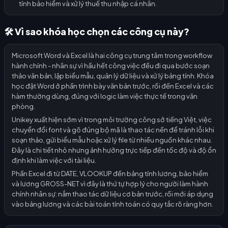
tính bảo hiểm và xử lý thuế thu nhập cá nhân.
🛠️ Vì sao khóa học chọn các công cụ này?
Microsoft Word và Excel là hai công cụ trung tâm trong workflow
hành chính - nhân sự vì hầu hết công việc đều đi qua bước soạn
thảo văn bản, lập biểu mẫu, quản lý dữ liệu và xử lý bảng tính. Khóa
học đặt Word ở phần trình bày văn bản trước, rồi đến Excel và các
hàm thường dùng, đúng với logic làm việc thực tế trong văn
phòng.
Unikey xuất hiện sớm vì trong môi trường công sở tiếng Việt, việc
chuyển đổi font và gõ đúng bộ mã là thao tác nền để tránh lỗi khi
soạn thảo, gửi biểu mẫu hoặc xử lý file từ nhiều nguồn khác nhau.
Đây là chi tiết nhỏ nhưng ảnh hưởng trực tiếp đến tốc độ và độ ổn
định khi làm việc với tài liệu.
Phần Excel đi từ DATE, VLOOKUP đến bảng tính lương, bảo hiểm
và lương GROSS-NET vì đây là thứ tự hợp lý cho người làm hành
chính nhân sự: nắm thao tác dữ liệu cơ bản trước, rồi mới áp dụng
vào bảng lương và các bài toán tính toán có quy tắc rõ ràng hơn.