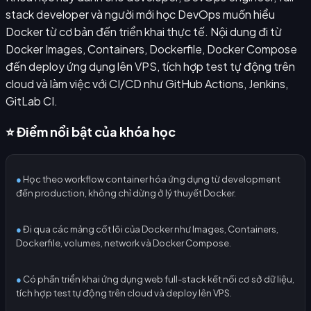
stack developer và người mới học DevOps muốn hiểu
Docker từ cơ bản đến triển khai thực tế. Nội dung đi từ
Docker Images, Containers, Dockerfile, Docker Compose
đến deploy ứng dụng lên VPS, tích hợp test tự động trên
cloud và làm việc với CI/CD như GitHub Actions, Jenkins,
GitLab CI.
⭐ Điểm nổi bật của khóa học
●
Học theo workflow container hóa ứng dụng từ development
đến production, không chỉ dừng ở lý thuyết Docker.
●
Đi qua các mảng cốt lõi của Docker như Images, Containers,
Dockerfile, volumes, network và Docker Compose.
●
Có phần triển khai ứng dụng web full-stack kết nối cơ sở dữ liệu,
tích hợp test tự động trên cloud và deploy lên VPS.