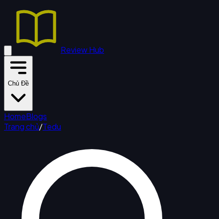
Review Hub
Chủ Đề
Home
Blogs
Trang chủ
/
Tedu