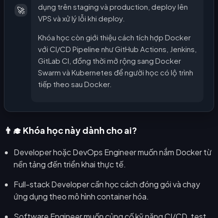
dụng trên staging và production, deploy lên
🚀
VPS và xử lý lỗi khi deploy.
Khóa học còn giới thiệu cách tích hợp Docker
với CI/CD Pipeline như GitHub Actions, Jenkins,
GitLab CI, đồng thời mở rộng sang Docker
Swarm và Kubernetes để người học có lộ trình
tiếp theo sau Docker.
👨‍🎓 Khóa học này dành cho ai?
Developer hoặc DevOps Engineer muốn nắm Docker từ
nền tảng đến triển khai thực tế.
Full-stack Developer cần học cách đóng gói và chạy
ứng dụng theo mô hình container hóa.
Software Engineer muốn củng cố kỹ năng CI/CD, test