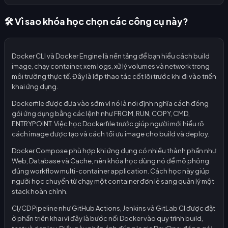
🛠️ Vì sao khóa học chọn các công cụ này?
Docker CLI và Docker Engine là nền tảng để bạn hiểu cách build
image, chạy container, xem logs, xử lý volumes và network trong
môi trường thực tế. Đây là lớp thao tác cốt lõi trước khi đi vào triển
khai ứng dụng.
Dockerfile được đưa vào sớm vì nó là nơi định nghĩa cách đóng
gói ứng dụng bằng các lệnh như FROM, RUN, COPY, CMD,
ENTRYPOINT. Việc học Dockerfile trước giúp người mới hiểu rõ
cách image được tạo và cách tối ưu image cho build và deploy.
Docker Compose phù hợp khi ứng dụng có nhiều thành phần như
Web, Database và Cache, nên khóa học dùng nó để mô phỏng
đúng workflow multi-container application. Cách học này giúp
người học chuyển từ chạy một container đơn lẻ sang quản lý một
stack hoàn chỉnh.
CI/CD Pipeline như GitHub Actions, Jenkins và GitLab CI được đặt
ở phần triển khai vì đây là bước nối Docker vào quy trình build,