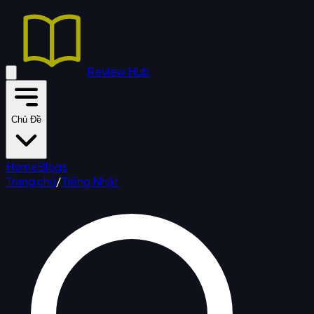
Review Hub
Chủ Đề
Home
Blogs
Trang chủ
/
Tiếng Nhật