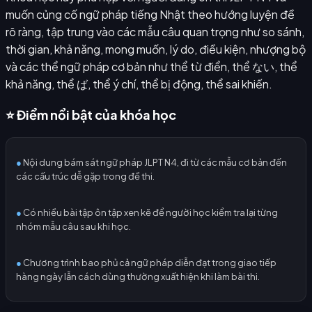
muốn củng cố ngữ pháp tiếng Nhật theo hướng luyện đề
rõ ràng, tập trung vào các mẫu câu quan trọng như so sánh,
thời gian, khả năng, mong muốn, lý do, điều kiện, nhượng bộ
và các thể ngữ pháp cơ bản như thể từ điển, thể ない, thể
khả năng, thể ば, thể ý chí, thể bị động, thể sai khiến.
⭐ Điểm nổi bật của khóa học
●
Nội dung bám sát ngữ pháp JLPT N4, đi từ các mẫu cơ bản đến
các cấu trúc dễ gặp trong đề thi.
●
Có nhiều bài tập ôn tập xen kẽ để người học kiểm tra lại từng
nhóm mẫu câu sau khi học.
●
Chương trình bao phủ cả ngữ pháp diễn đạt trong giao tiếp
hàng ngày lẫn cách dùng thường xuất hiện khi làm bài thi.