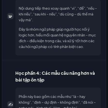
Nội dung tiếp theo xoay quanh “vì”, “để”, “nếu –
khi nếu”, “sau khi – nếu”, “dù cũng – dù thế mà
🧩
vậy mà”.
Đây là nhóm ngữ pháp giúp người học nối ý
logic hơn, hiểu mối quan hệ nguyên nhân – mục
đích – điều kiện trong câu, và xử lý tốt hơn các
câu hỏi ngữ pháp có tính phân biệt cao.
Học phần 4: Các mẫu câu nâng hơn và
bài tập ôn tập
Phần này bao gồm các mẫu như “là – hay
không”, “định – dự định – không định”, “đã nói –
✍️
nghe nói – hình như”, “làm – trở nên”.