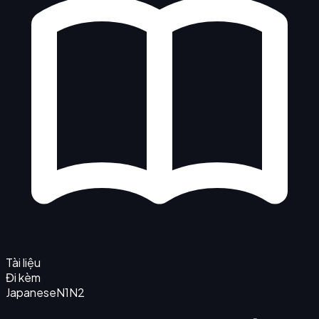
Tài liệu
Đi kèm
Japanese
N1
N2