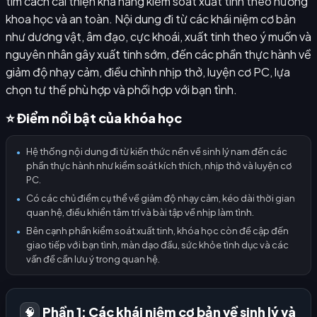
tìm cách cải thiện khả năng kiểm soát xuất tinh theo hướng
khoa học và an toàn. Nội dung đi từ các khái niệm cơ bản
như dương vật, âm đạo, cực khoái, xuất tinh theo ý muốn và
nguyên nhân gây xuất tinh sớm, đến các phần thực hành về
giảm độ nhạy cảm, điều chỉnh nhịp thở, luyện cơ PC, lựa
chọn tư thế phù hợp và phối hợp với bạn tình.
⭐ Điểm nổi bật của khóa học
Hệ thống nội dung đi từ kiến thức nền về sinh lý nam đến các
●
phần thực hành như kiểm soát kích thích, nhịp thở và luyện cơ
PC.
Có các chủ điểm cụ thể về giảm độ nhạy cảm, kéo dài thời gian
●
quan hệ, điều khiển tâm trí và bài tập về nhịp làm tình.
Bên cạnh phần kiểm soát xuất tinh, khóa học còn đề cập đến
●
giao tiếp với bạn tình, màn dạo đầu, sức khỏe tình dục và các
vấn đề cần lưu ý trong quan hệ.
Phần 1: Các khái niệm cơ bản về sinh lý và
🧠