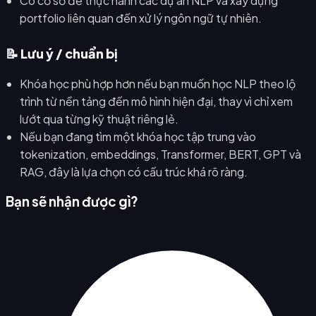
Có cơ sở để thực hành các dự án NLP và xây dựng
portfolio liên quan đến xử lý ngôn ngữ tự nhiên.
📝 Lưu ý / chuẩn bị
Khóa học phù hợp hơn nếu bạn muốn học NLP theo lộ
trình từ nền tảng đến mô hình hiện đại, thay vì chỉ xem
lướt qua từng kỹ thuật riêng lẻ.
Nếu bạn đang tìm một khóa học tập trung vào
tokenization, embeddings, Transformer, BERT, GPT và
RAG, đây là lựa chọn có cấu trúc khá rõ ràng.
Bạn sẽ nhận được gì?