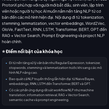
ProtonX phù hợp với người mới bắt đầu, sinh viên, lập trình
viên hoặc người tự học AI muốn nắm nền tảng NLP từ cơ
bản đến các mô hình hiện đại. Nội dung đi từ tokenization,
stemming, lemmatization, vector embeddings, Word2Vec,
GloVe, FastText, RNN, LSTM, Transformer, BERT, GPT đến
RAG + Vector Search, Prompt Engineering và project NLP
hoàn chỉnh.
⭐ Điểm nổi bật của khóa học
Đi từ nền tảng xử lý văn bản như Regular Expression, tokenizer,
●
stopwords, stemming và lemmatization trước khi sang các mô
hình NLP nâng cao.
Bao quát cả NLP truyền thống lẫn hiện đại: từ Naive Bayes,
●
embeddings, RNN, LSTM đến Transformer, BERT và GPT.
Có các phần ứng dụng rất sát workflow NLP như machine
●
translation, information retrieval, RAG + Vector Search,
semantic cache và prompt engineering.