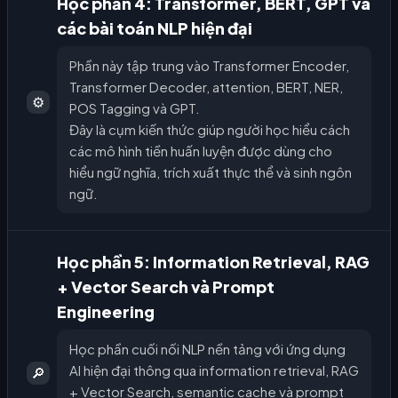
Học phần 4: Transformer, BERT, GPT và
các bài toán NLP hiện đại
Phần này tập trung vào Transformer Encoder,
Transformer Decoder, attention, BERT, NER,
⚙️
POS Tagging và GPT.
Đây là cụm kiến thức giúp người học hiểu cách
các mô hình tiền huấn luyện được dùng cho
hiểu ngữ nghĩa, trích xuất thực thể và sinh ngôn
ngữ.
Học phần 5: Information Retrieval, RAG
+ Vector Search và Prompt
Engineering
Học phần cuối nối NLP nền tảng với ứng dụng
AI hiện đại thông qua information retrieval, RAG
🔎
+ Vector Search, semantic cache và prompt