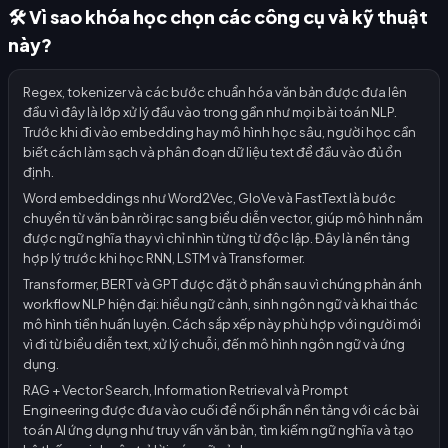
🛠️ Vì sao khóa học chọn các công cụ và kỹ thuật
này?
Regex, tokenizer và các bước chuẩn hóa văn bản được đưa lên
đầu vì đây là lớp xử lý đầu vào trong gần như mọi bài toán NLP.
Trước khi đi vào embedding hay mô hình học sâu, người học cần
biết cách làm sạch và phân đoạn dữ liệu text để đầu vào đủ ổn
định.
Word embeddings như Word2Vec, GloVe và FastText là bước
chuyển từ văn bản rời rạc sang biểu diễn vector, giúp mô hình nắm
được ngữ nghĩa thay vì chỉ nhìn từng từ độc lập. Đây là nền tảng
hợp lý trước khi học RNN, LSTM và Transformer.
Transformer, BERT và GPT được đặt ở phần sau vì chúng phản ánh
workflow NLP hiện đại: hiểu ngữ cảnh, sinh ngôn ngữ và khai thác
mô hình tiền huấn luyện. Cách sắp xếp này phù hợp với người mới
vì đi từ biểu diễn text, xử lý chuỗi, đến mô hình ngôn ngữ và ứng
dụng.
RAG + Vector Search, Information Retrieval và Prompt
Engineering được đưa vào cuối để nối phần nền tảng với các bài
toán AI ứng dụng như truy vấn văn bản, tìm kiếm ngữ nghĩa và tạo