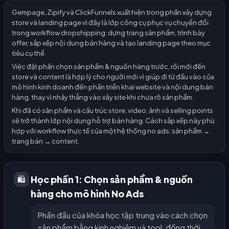
Gempage, Zipify và ClickFunnels xuất hiện trong phần xây dựng
store và landing page vì đây là lớp công cụ phục vụ chuyển đổi
trong workflow dropshipping: dựng trang sản phẩm, trình bày
offer, sắp xếp nội dung bán hàng và tạo landing page theo mục
tiêu cụ thể.
Việc đặt phần chọn sản phẩm & nguồn hàng trước, rồi mới đến
store và content là hợp lý cho người mới vì giúp đi từ đầu vào của
mô hình kinh doanh đến phần triển khai website và nội dung bán
hàng, thay vì nhảy thẳng vào xây site khi chưa rõ sản phẩm.
Khi đã có sản phẩm và cấu trúc store, video, ảnh và selling points
sẽ trở thành lớp nội dung hỗ trợ bán hàng. Cách sắp xếp này phù
hợp với workflow thực tế của một hệ thống no ads: sản phẩm →
trang bán → content.
Học phần 1: Chọn sản phẩm & nguồn
🛍️
hàng cho mô hình No Ads
Phần đầu của khóa học tập trung vào cách chọn
sản phẩm bằng kinh nghiệm và tool, đồng thời