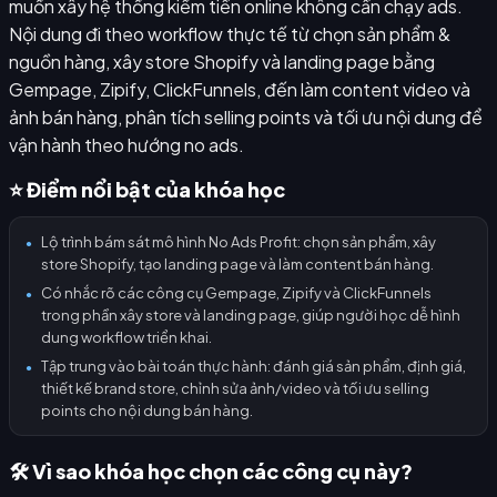
muốn xây hệ thống kiếm tiền online không cần chạy ads.
Nội dung đi theo workflow thực tế từ chọn sản phẩm &
nguồn hàng, xây store Shopify và landing page bằng
Gempage, Zipify, ClickFunnels, đến làm content video và
ảnh bán hàng, phân tích selling points và tối ưu nội dung để
vận hành theo hướng no ads.
⭐ Điểm nổi bật của khóa học
Lộ trình bám sát mô hình No Ads Profit: chọn sản phẩm, xây
●
store Shopify, tạo landing page và làm content bán hàng.
Có nhắc rõ các công cụ Gempage, Zipify và ClickFunnels
●
trong phần xây store và landing page, giúp người học dễ hình
dung workflow triển khai.
Tập trung vào bài toán thực hành: đánh giá sản phẩm, định giá,
●
thiết kế brand store, chỉnh sửa ảnh/video và tối ưu selling
points cho nội dung bán hàng.
🛠️ Vì sao khóa học chọn các công cụ này?