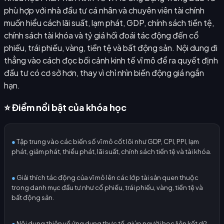
phù hợp với nhà đầu tư cá nhân và chuyên viên tài chính
muốn hiểu cách lãi suất, lạm phát, GDP, chính sách tiền tệ,
chính sách tài khóa và tỷ giá hối đoái tác động đến cổ
phiếu, trái phiếu, vàng, tiền tệ và bất động sản. Nội dung đi
thẳng vào cách đọc bối cảnh kinh tế vĩ mô để ra quyết định
đầu tư có cơ sở hơn, thay vì chỉ nhìn biến động giá ngắn
hạn.
⭐ Điểm nổi bật của khóa học
●
Tập trung vào các biến số vĩ mô cốt lõi như GDP, CPI, PPI, lạm
phát, giảm phát, thiểu phát, lãi suất, chính sách tiền tệ và tài khóa.
●
Giải thích tác động của vĩ mô lên các lớp tài sản quen thuộc
trong danh mục đầu tư như cổ phiếu, trái phiếu, vàng, tiền tệ và
bất động sản.
●
Nội dung thiên về ứng dụng thực tế, giúp người học liên kết dữ