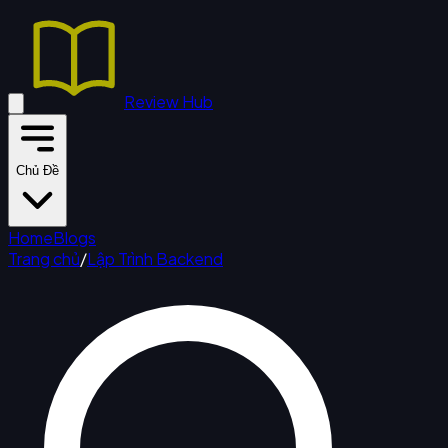
Review Hub
Chủ Đề
Home
Blogs
Trang chủ
/
Lập Trình Backend