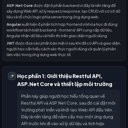
ASP.Net Core
được đặt ở phần backend vì đây là nền tảng để
xây dựng Web API, xử lý request/response, tạo CRUD với cơ sở dữ
liệu và tổ chức logic phía server trong ứng dụng web.
Angular
xuất hiện ở phần tích hợp frontend vì khóa học đi đúng
workflow tách biệt backend - frontend: API cung cấp dữ liệu,
Angular nhận dữ liệu và hiển thị trên giao diện người dùng.
JWT
được đưa vào phần bảo mật vì sau khi đã có API và giao diện,
người học cần hiểu cách xác thực người dùng và quản lý phiên
làm việc trong ứng dụng web thực tế.
Học phần 1: Giới thiệu Restful API,
📌
ASP.Net Core và thiết lập môi trường
Phần này giúp người học hiểu tổng quan về
Restful API và ASP.Net Core, sau đó cài đặt môi
trường phát triển và khởi tạo Web API đầu tiên.
Đây là nền tảng để nắm cấu trúc một ứng dụng
API trước khi đi vào xử lý dữ liệu và tích hợp