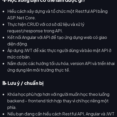
Hiểu cách xây dựng và tổ chức một Restful API bằng
ASP.Net Core.
Thực hiện CRUD với cơ sở dữ liệu và xử lý
request/response trong API.
Kết nối Angular với API để tạo ứng dụng web có giao
diện động.
Áp dụng JWT để xác thực người dùng và bảo mật API ở
mức cơ bản.
Nắm được các hướng tối ưu hóa, version API và triển khai
ứng dụng lên môi trường thực tế.
📝 Lưu ý / chuẩn bị
Khóa học phù hợp hơn với người muốn học theo luồng
backend - frontend tích hợp thay vì chỉ học riêng một
phía.
Nếu bạn đang cần hiểu cách Restful API, Angular và JWT