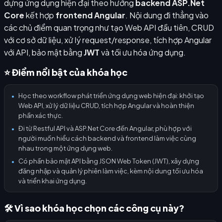
dựng ứng dụng hiện đại theo hướng
backend ASP.Net
Core
kết hợp
frontend Angular
. Nội dung đi thẳng vào
các chủ điểm quan trọng như tạo Web API đầu tiên, CRUD
với cơ sở dữ liệu, xử lý request/response, tích hợp Angular
với API, bảo mật bằng
JWT
và tối ưu hóa ứng dụng.
⭐ Điểm nổi bật của khóa học
Học theo workflow phát triển ứng dụng web hiện đại: khởi tạo
●
Web API, xử lý dữ liệu CRUD, tích hợp Angular và hoàn thiện
phần xác thực.
Đi từ Restful API và ASP.Net Core đến Angular, phù hợp với
●
người muốn hiểu cách backend và frontend làm việc cùng
nhau trong một ứng dụng web.
Có phần bảo mật API bằng JSON Web Token (JWT), xây dựng
●
đăng nhập và quản lý phiên làm việc, kèm nội dung tối ưu hóa
và triển khai ứng dụng.
🛠️ Vì sao khóa học chọn các công cụ này?