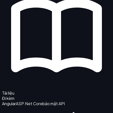
Tài liệu
Đi kèm
Angular
ASP.Net Core
bảo mật API