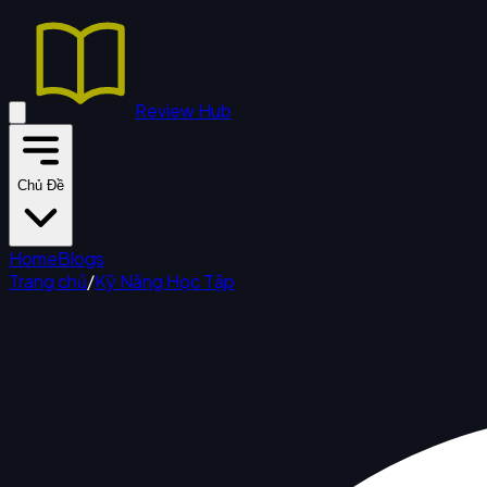
Review Hub
Chủ Đề
Home
Blogs
Trang chủ
/
Kỹ Năng Học Tập