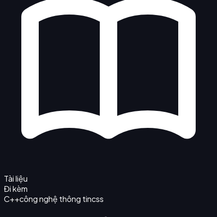
Tài liệu
Đi kèm
C++
công nghệ thông tin
css