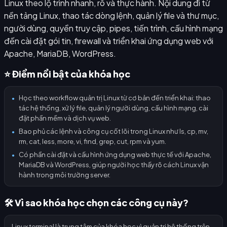
Linux theo lộ trình nhanh, rõ và thực hành. Nội dung đi từ
nền tảng Linux, thao tác dòng lệnh, quản lý file và thư mục,
người dùng, quyền truy cập, pipes, tiến trình, cấu hình mạng
đến cài đặt gói tin, firewall và triển khai ứng dụng web với
Apache, MariaDB, WordPress.
⭐ Điểm nổi bật của khóa học
Học theo workflow quản trị Linux từ cơ bản đến triển khai: thao
●
tác hệ thống, xử lý file, quản lý người dùng, cấu hình mạng, cài
đặt phần mềm và dịch vụ web.
Bao phủ các lệnh và công cụ cốt lõi trong Linux như ls, cp, mv,
●
rm, cat, less, more, vi, find, grep, cut, rpm và yum.
Có phần cài đặt và cấu hình ứng dụng web thực tế với Apache,
●
MariaDB và WordPress, giúp người học thấy rõ cách Linux vận
hành trong môi trường server.
🛠️ Vì sao khóa học chọn các công cụ này?
Linux terminal là trung tâm của khóa học vì quản trị hệ thống trên