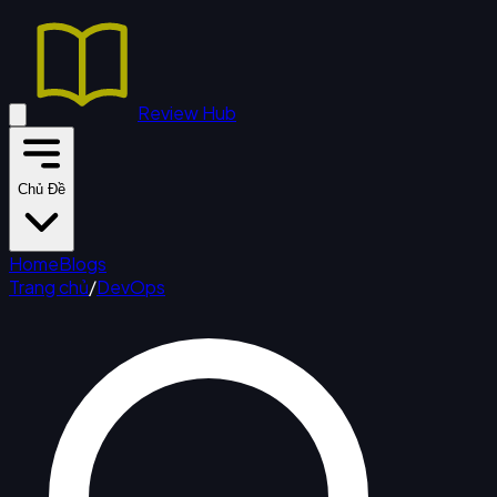
Review Hub
Chủ Đề
Home
Blogs
Trang chủ
/
DevOps