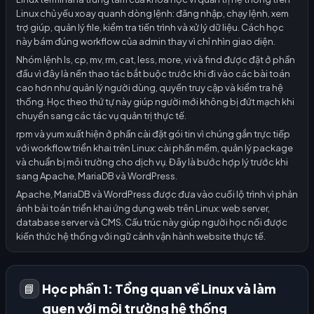
Linux chủ yếu xoay quanh dòng lệnh: đăng nhập, chạy lệnh, xem
trợ giúp, quản lý file, kiểm tra tiến trình và xử lý dữ liệu. Cách học
này bám đúng workflow của admin thay vì chỉ nhìn giao diện.
Nhóm lệnh ls, cp, mv, rm, cat, less, more, vi và find được đặt ở phần
đầu vì đây là nền thao tác bắt buộc trước khi đi vào các bài toán
cao hơn như quản lý người dùng, quyền truy cập và kiểm tra hệ
thống. Học theo thứ tự này giúp người mới không bị đứt mạch khi
chuyển sang các tác vụ quản trị thực tế.
rpm và yum xuất hiện ở phần cài đặt gói tin vì chúng gắn trực tiếp
với workflow triển khai trên Linux: cài phần mềm, quản lý package
và chuẩn bị môi trường cho dịch vụ. Đây là bước hợp lý trước khi
sang Apache, MariaDB và WordPress.
Apache, MariaDB và WordPress được đưa vào cuối lộ trình vì phản
ánh bài toán triển khai ứng dụng web trên Linux: web server,
database server và CMS. Cấu trúc này giúp người học nối được
kiến thức hệ thống với ngữ cảnh vận hành website thực tế.
Học phần 1: Tổng quan về Linux và làm
📘
quen với môi trường hệ thống