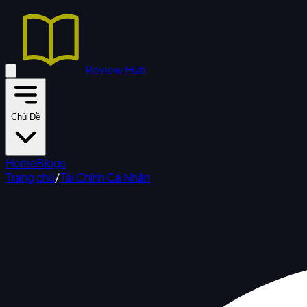
Review Hub
Chủ Đề
Home
Blogs
Trang chủ
/
Tài Chính Cá Nhân