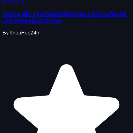
199.000 ₫
Hướng dẫn Tạo Video Bằng Veo 3 AI Cho Người
Làm Marketing Online
By
KhoaHoc24h