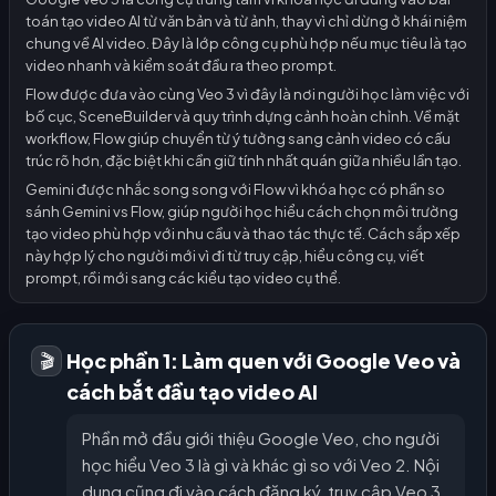
toán tạo video AI từ văn bản và từ ảnh, thay vì chỉ dừng ở khái niệm
chung về AI video. Đây là lớp công cụ phù hợp nếu mục tiêu là tạo
video nhanh và kiểm soát đầu ra theo prompt.
Flow được đưa vào cùng Veo 3 vì đây là nơi người học làm việc với
bố cục, SceneBuilder và quy trình dựng cảnh hoàn chỉnh. Về mặt
workflow, Flow giúp chuyển từ ý tưởng sang cảnh video có cấu
trúc rõ hơn, đặc biệt khi cần giữ tính nhất quán giữa nhiều lần tạo.
Gemini được nhắc song song với Flow vì khóa học có phần so
sánh Gemini vs Flow, giúp người học hiểu cách chọn môi trường
tạo video phù hợp với nhu cầu và thao tác thực tế. Cách sắp xếp
này hợp lý cho người mới vì đi từ truy cập, hiểu công cụ, viết
prompt, rồi mới sang các kiểu tạo video cụ thể.
Học phần 1: Làm quen với Google Veo và
🎬
cách bắt đầu tạo video AI
Phần mở đầu giới thiệu Google Veo, cho người
học hiểu Veo 3 là gì và khác gì so với Veo 2. Nội
dung cũng đi vào cách đăng ký, truy cập Veo 3,