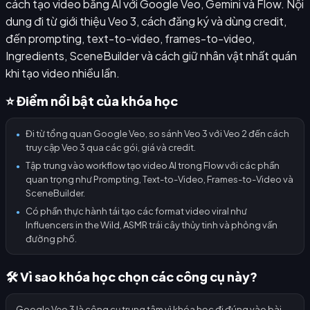
cách tạo video bằng AI với Google Veo, Gemini và Flow. Nội
dung đi từ giới thiệu Veo 3, cách đăng ký và dùng credit,
đến prompting, text-to-video, frames-to-video,
Ingredients, SceneBuilder và cách giữ nhân vật nhất quán
khi tạo video nhiều lần.
⭐ Điểm nổi bật của khóa học
Đi từ tổng quan Google Veo, so sánh Veo 3 với Veo 2 đến cách
●
truy cập Veo 3 qua các gói, giá và credit.
Tập trung vào workflow tạo video AI trong Flow với các phần
●
quan trọng như Prompting, Text-to-Video, Frames-to-Video và
SceneBuilder.
Có phần thực hành tái tạo các format video viral như
●
Influencers in the Wild, ASMR trái cây thủy tinh và phỏng vấn
đường phố.
🛠️ Vì sao khóa học chọn các công cụ này?
Google Veo 3 là công cụ trung tâm vì khóa học đi đúng vào bài