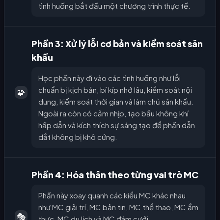
tình huống bắt đầu một chương trình thực tế.
Phần 3: Xử lý lỗi cơ bản và kiểm soát sân
khấu
Học phần này đi vào các tình huống như lỗi
chuẩn bị kịch bản, bí kíp nhớ lâu, kiểm soát nội
🧩
dung, kiểm soát thời gian và làm chủ sân khấu.
Ngoài ra còn có cảm nhịp, tạo bầu không khí
hấp dẫn và kích thích sự sáng tạo để phần dẫn
dắt không bị khô cứng.
Phần 4: Hóa thân theo từng vai trò MC
Phần này xoay quanh các kiểu MC khác nhau
như MC giải trí, MC bản tin, MC thể thao, MC ẩm
🎭
thực, MC du lịch và MC đám cưới.