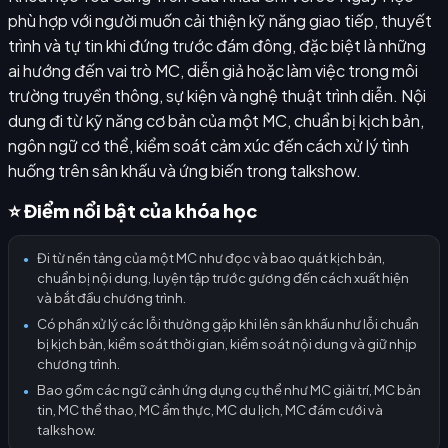
phù hợp với người muốn cải thiện kỹ năng giao tiếp, thuyết
trình và tự tin khi đứng trước đám đông, đặc biệt là những
ai hướng đến vai trò MC, diễn giả hoặc làm việc trong môi
trường truyền thông, sự kiện và nghệ thuật trình diễn. Nội
dung đi từ kỹ năng cơ bản của một MC, chuẩn bị kịch bản,
ngôn ngữ cơ thể, kiểm soát cảm xúc đến cách xử lý tình
huống trên sân khấu và ứng biến trong talkshow.
⭐ Điểm nổi bật của khóa học
Đi từ nền tảng của một MC như đọc và bao quát kịch bản,
●
chuẩn bị nội dung, luyện tập trước gương đến cách xuất hiện
và bắt đầu chương trình.
Có phần xử lý các lỗi thường gặp khi lên sân khấu như lỗi chuẩn
●
bị kịch bản, kiểm soát thời gian, kiểm soát nội dung và giữ nhịp
chương trình.
Bao gồm các ngữ cảnh ứng dụng cụ thể như MC giải trí, MC bản
●
tin, MC thể thao, MC ẩm thực, MC du lịch, MC đám cưới và
talkshow.