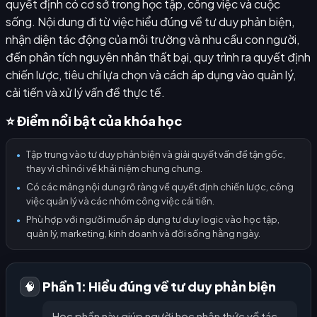
quyết định có cơ sở trong học tập, công việc và cuộc
sống. Nội dung đi từ việc hiểu đúng về tư duy phản biện,
nhận diện tác động của môi trường và nhu cầu con người,
đến phân tích nguyên nhân thất bại, quy trình ra quyết định
chiến lược, tiêu chí lựa chọn và cách áp dụng vào quản lý,
cải tiến và xử lý vấn đề thực tế.
⭐ Điểm nổi bật của khóa học
Tập trung vào tư duy phản biện và giải quyết vấn đề tận gốc,
●
thay vì chỉ nói về khái niệm chung chung.
Có các mảng nội dung rõ ràng về quyết định chiến lược, công
●
việc quản lý và các nhóm công việc cải tiến.
Phù hợp với người muốn áp dụng tư duy logic vào học tập,
●
quản lý, marketing, kinh doanh và đời sống hằng ngày.
Phần 1: Hiểu đúng về tư duy phản biện
🧠
Học phần này giúp người học nhận thức về tác