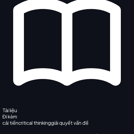
Tài liệu
Đi kèm
cải tiến
critical thinking
giải quyết vấn đề