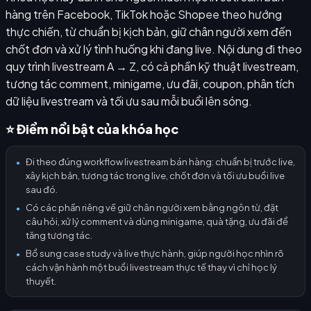
hàng trên Facebook, TikTok hoặc Shopee theo hướng
thực chiến, từ chuẩn bị kịch bản, giữ chân người xem đến
chốt đơn và xử lý tình huống khi đang live. Nội dung đi theo
quy trình livestream A → Z, có cả phần kỹ thuật livestream,
tương tác comment, minigame, ưu đãi, coupon, phân tích
dữ liệu livestream và tối ưu sau mỗi buổi lên sóng.
⭐ Điểm nổi bật của khóa học
Đi theo đúng workflow livestream bán hàng: chuẩn bị trước live,
●
xây kịch bản, tương tác trong live, chốt đơn và tối ưu buổi live
sau đó.
Có các phần riêng về giữ chân người xem bằng ngôn từ, đặt
●
câu hỏi, xử lý comment và dùng minigame, quà tặng, ưu đãi để
tăng tương tác.
Bổ sung case study và live thực hành, giúp người học nhìn rõ
●
cách vận hành một buổi livestream thực tế thay vì chỉ học lý
thuyết.