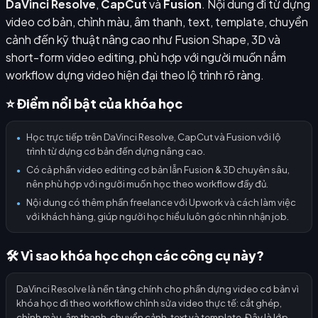
DaVinci Resolve
,
CapCut
và
Fusion
. Nội dung đi từ dựng
video cơ bản, chỉnh màu, âm thanh, text, template, chuyển
cảnh đến kỹ thuật nâng cao như Fusion Shape, 3D và
short-form video editing, phù hợp với người muốn nắm
workflow dựng video hiện đại theo lộ trình rõ ràng.
⭐ Điểm nổi bật của khóa học
Học trực tiếp trên DaVinci Resolve, CapCut và Fusion với lộ
●
trình từ dựng cơ bản đến dựng nâng cao.
Có cả phần video editing cơ bản lẫn Fusion & 3D chuyên sâu,
●
nên phù hợp với người muốn học theo workflow đầy đủ.
Nội dung có thêm phần freelance với Upwork và cách làm việc
●
với khách hàng, giúp người học hiểu luôn góc nhìn nhận job.
🛠️ Vì sao khóa học chọn các công cụ này?
DaVinci Resolve là nền tảng chính cho phần dựng video cơ bản vì
khóa học đi theo workflow chỉnh sửa video thực tế: cắt ghép,
chỉnh màu, âm thanh, chuyển cảnh, text và template. Đây là lớp