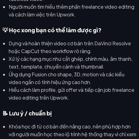
Người muốn tìm hiểu thêm phần freelance video editing
và cách làm việc trên Upwork.
💡 Học xong bạn có thể làm được gì?
Dựng và hoàn thiện video cơ bản trên DaVinci Resolve
hoặc CapCut theo workflow rõ ràng.
Xử lý các hạng mục như cắt ghép, chỉnh màu, âm thanh,
text, template, chuyển cảnh và thumbnail.
Ứng dụng Fusion cho shape, 3D, motion và các kiểu
video ngắn có tính hiệu ứng cao hơn.
Hiểu cách làm profile, gửi offer và tiếp cận job freelance
video editing trên Upwork.
📝 Lưu ý / chuẩn bị
Khóa học đi từ cơ bản đến nâng cao, nên phù hợp hơn
với người muốn học theo lộ trình hệ thống thay vì chỉ xem