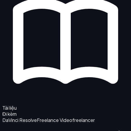
Tài liệu
Đi kèm
DaVinci Resolve
Freelance Video
freelancer