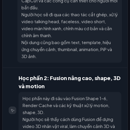
CapCut và các công cụ cần thiết cho người mới
bắt đầu.
Người học sẽ đi qua các thao tác cắt ghép, xử lý
video talking head, faceless, video short,
video màn hình xanh, chỉnh màu cơ bản và căn
chỉnh âm thanh.
Nội dung cũng bao gồm text, template, hiệu
ứng chuyển cảnh, thumbnail, animation, PiP và
3D ảnh.
Học phần 2: Fusion nâng cao, shape, 3D
và motion
Học phần này đi sâu vào Fusion Shape 1–6,
Render Cache và các kỹ thuật xử lý motion,
✨
shape, 3D.
Người học sẽ thấy cách dùng Fusion để dựng
video 3D nhân vật viral, làm chuyển cảnh 3D và