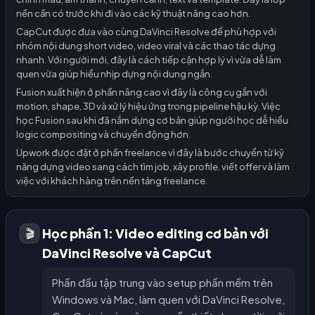
nền cần có trước khi đi vào các kỹ thuật nâng cao hơn.
CapCut được đưa vào cùng DaVinci Resolve để phù hợp với
nhóm nội dung short video, video viral và các thao tác dựng
nhanh. Với người mới, đây là cách tiếp cận hợp lý vì vừa dễ làm
quen vừa giúp hiểu nhịp dựng nội dung ngắn.
Fusion xuất hiện ở phần nâng cao vì đây là công cụ gắn với
motion, shape, 3D và xử lý hiệu ứng trong pipeline hậu kỳ. Việc
học Fusion sau khi đã nắm dựng cơ bản giúp người học dễ hiểu
logic compositing và chuyển động hơn.
Upwork được đặt ở phần freelance vì đây là bước chuyển từ kỹ
năng dựng video sang cách tìm job, xây profile, viết offer và làm
việc với khách hàng trên nền tảng freelance.
Học phần 1: Video editing cơ bản với
🎬
DaVinci Resolve và CapCut
Phần đầu tập trung vào setup phần mềm trên
Windows và Mac, làm quen với DaVinci Resolve,