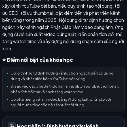
xây kênh YouTube bài bản, hiểu quy trình tạo nội dung, tối
ưu SEO, tối ưu thumbnail, bật kiếm tiền và phát triển kênh
bền vững trong năm 2025. Nội dung đi từ định hướng chọn
ngách, xây kênh ngách Phật Giáo, làm video dạng ảnh, ứng
dụng AI để sản xuất video đúng luật, đến phân tích đối thủ,
tăng watch time và xây dựng nội dung chạm cảm xúc người
xem.
⭐ Điểm nổi bật của khóa học
Có lộ trình rõ từ định hướng kênh, chọn ngách đến tối ưu nội
●
dung và phát triển kênh YouTube bền vững.
Đi sâu vào các chủ đề thực hành như SEO YouTube, thumbnail,
●
phân tích đối thủ và cách tăng watch time.
Có phần riêng về làm video bằng AI đúng luật, phù hợp với
●
người muốn tăng tốc độ sản xuất nội dung.
Học phần 1: Định hướng xây kênh
🎯