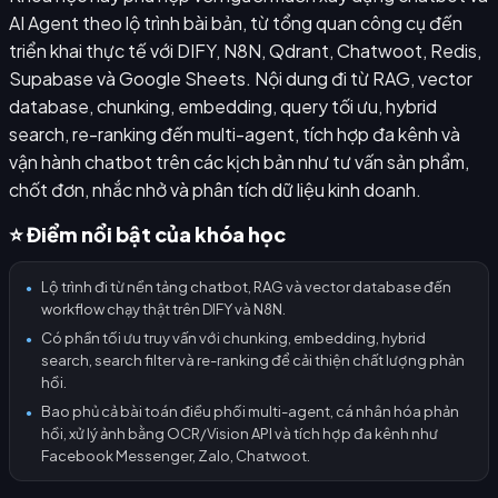
AI Agent theo lộ trình bài bản, từ tổng quan công cụ đến
triển khai thực tế với DIFY, N8N, Qdrant, Chatwoot, Redis,
Supabase và Google Sheets. Nội dung đi từ RAG, vector
database, chunking, embedding, query tối ưu, hybrid
search, re-ranking đến multi-agent, tích hợp đa kênh và
vận hành chatbot trên các kịch bản như tư vấn sản phẩm,
chốt đơn, nhắc nhở và phân tích dữ liệu kinh doanh.
⭐ Điểm nổi bật của khóa học
Lộ trình đi từ nền tảng chatbot, RAG và vector database đến
●
workflow chạy thật trên DIFY và N8N.
Có phần tối ưu truy vấn với chunking, embedding, hybrid
●
search, search filter và re-ranking để cải thiện chất lượng phản
hồi.
Bao phủ cả bài toán điều phối multi-agent, cá nhân hóa phản
●
hồi, xử lý ảnh bằng OCR/Vision API và tích hợp đa kênh như
Facebook Messenger, Zalo, Chatwoot.