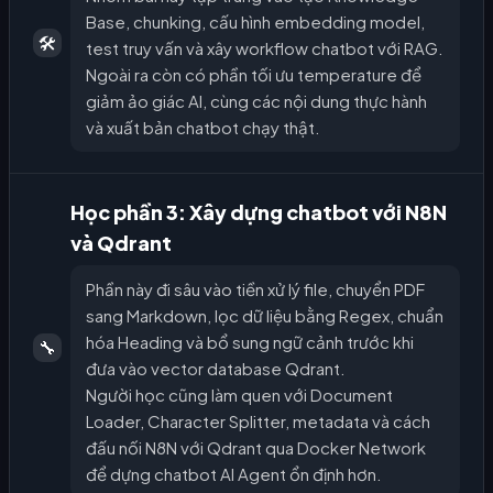
Base, chunking, cấu hình embedding model,
🛠️
test truy vấn và xây workflow chatbot với RAG.
Ngoài ra còn có phần tối ưu temperature để
giảm ảo giác AI, cùng các nội dung thực hành
và xuất bản chatbot chạy thật.
Học phần 3: Xây dựng chatbot với N8N
và Qdrant
Phần này đi sâu vào tiền xử lý file, chuyển PDF
sang Markdown, lọc dữ liệu bằng Regex, chuẩn
hóa Heading và bổ sung ngữ cảnh trước khi
🔧
đưa vào vector database Qdrant.
Người học cũng làm quen với Document
Loader, Character Splitter, metadata và cách
đấu nối N8N với Qdrant qua Docker Network
để dựng chatbot AI Agent ổn định hơn.