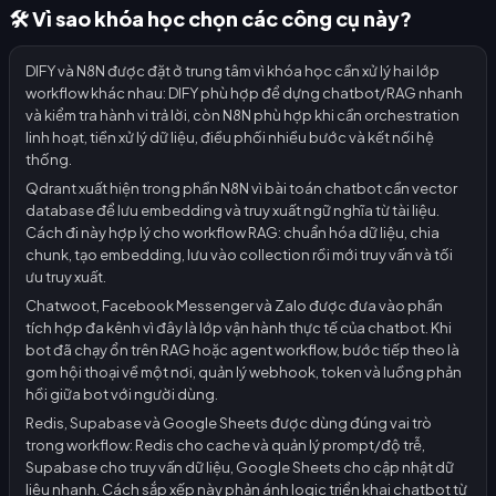
🛠️ Vì sao khóa học chọn các công cụ này?
DIFY và N8N được đặt ở trung tâm vì khóa học cần xử lý hai lớp
workflow khác nhau: DIFY phù hợp để dựng chatbot/RAG nhanh
và kiểm tra hành vi trả lời, còn N8N phù hợp khi cần orchestration
linh hoạt, tiền xử lý dữ liệu, điều phối nhiều bước và kết nối hệ
thống.
Qdrant xuất hiện trong phần N8N vì bài toán chatbot cần vector
database để lưu embedding và truy xuất ngữ nghĩa từ tài liệu.
Cách đi này hợp lý cho workflow RAG: chuẩn hóa dữ liệu, chia
chunk, tạo embedding, lưu vào collection rồi mới truy vấn và tối
ưu truy xuất.
Chatwoot, Facebook Messenger và Zalo được đưa vào phần
tích hợp đa kênh vì đây là lớp vận hành thực tế của chatbot. Khi
bot đã chạy ổn trên RAG hoặc agent workflow, bước tiếp theo là
gom hội thoại về một nơi, quản lý webhook, token và luồng phản
hồi giữa bot với người dùng.
Redis, Supabase và Google Sheets được dùng đúng vai trò
trong workflow: Redis cho cache và quản lý prompt/độ trễ,
Supabase cho truy vấn dữ liệu, Google Sheets cho cập nhật dữ
liệu nhanh. Cách sắp xếp này phản ánh logic triển khai chatbot từ