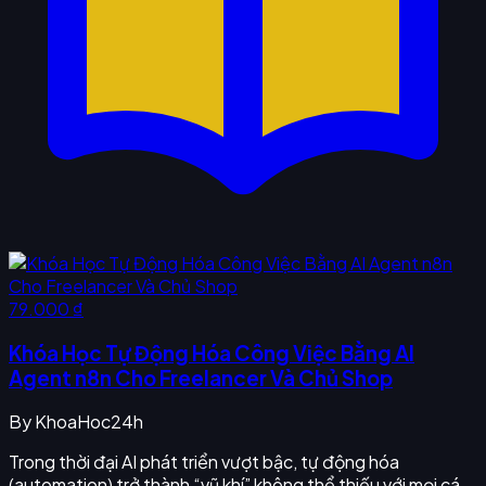
79.000 ₫
Khóa Học Tự Động Hóa Công Việc Bằng AI
Agent n8n Cho Freelancer Và Chủ Shop
By
KhoaHoc24h
Trong thời đại AI phát triển vượt bậc, tự động hóa
(automation) trở thành “vũ khí” không thể thiếu với mọi cá