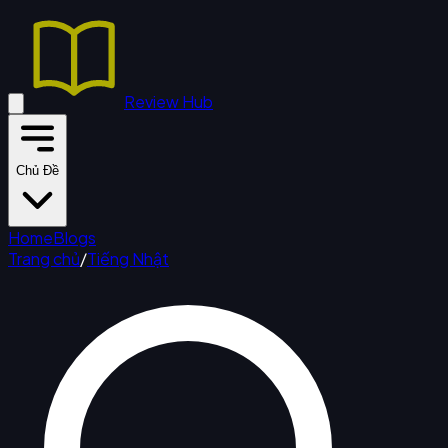
Review Hub
Chủ Đề
Home
Blogs
Trang chủ
/
Tiếng Nhật