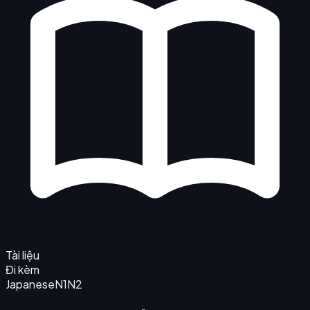
Tài liệu
Đi kèm
Japanese
N1
N2