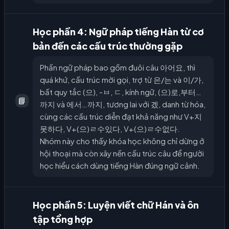
Học phần 4: Ngữ pháp tiếng Hàn từ cơ
bản đến các cấu trúc thường gặp
Phần ngữ pháp bao gồm đuôi câu 아어요, thì
quá khứ, cấu trúc mời gọi, trợ từ 은/는 và 이/가,
bất quy tắc (으), -ㅂ, ㄷ, kính ngữ, (으)로,부터…
📘
까지 và 에서…까지, tương lai với 겠, danh từ hóa,
cùng các cấu trúc diễn đạt khả năng như V+지
못하다, V+(으)ㄹ수있다, V+(으)ㄹ수없다.
Nhóm này cho thấy khóa học không chỉ dừng ở
hội thoại mà còn xây nền cấu trúc câu để người
học hiểu cách dùng tiếng Hàn đúng ngữ cảnh.
Học phần 5: Luyện viết chữ Hán và ôn
tập tổng hợp