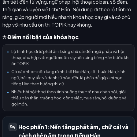
âm tiết đến từ vựng, ngữ pháp, hội thoại cơ bản, số đếm,
thời gian và luyện viết chữ Hán. Nội dung đi theo lộ trình rõ
ràng, giúp người mới hiểu nhanh khóa học dạy gì và có phù
hợp với nhu cầu ôn thi TOPIK hay không.
⭐ Điểm nổi bật của khóa học
Lộ trình học đi từ phát âm, bảng chữ cái đến ngữ pháp và hội
●
thoại, phù hợp với người muốn xây nền tảng tiếng Hàn trước khi
ôn TOPIK.
Có các nhóm nội dung rõ như số Hán Hàn, số Thuần Hàn, kính
●
ngữ, bất quy tắc và danh từ hóa, đều là phần dễ gặp khi học
tiếng Hàn theo hướng thi cử.
Nhiều bài hội thoại theo tình huống thực tế như chào hỏi, giới
●
thiệu bản thân, trường học, công việc, mua sắm, hỏi đường và
gọi món.
Học phần 1: Nền tảng phát âm, chữ cái và
🔤
cách ghép âm trong tiếng Hàn