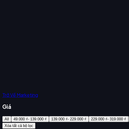
Trở Về Marketing
Giá
All
49.000 ₫- 139.000 ₫
139.000 ₫- 229.000 ₫
229.000 ₫- 319.000 ₫
Xóa tất cả bộ lọc