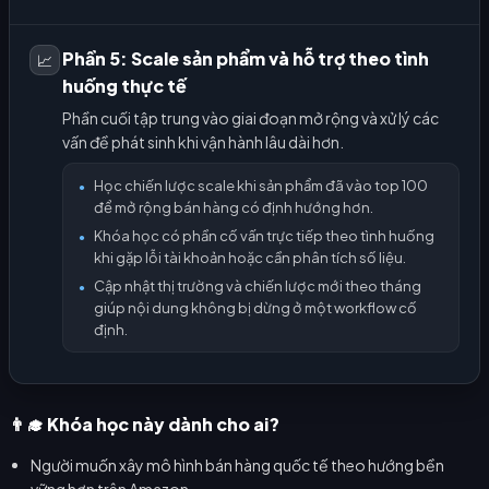
Phần 5: Scale sản phẩm và hỗ trợ theo tình
📈
huống thực tế
Phần cuối tập trung vào giai đoạn mở rộng và xử lý các
vấn đề phát sinh khi vận hành lâu dài hơn.
Học chiến lược scale khi sản phẩm đã vào top 100
●
để mở rộng bán hàng có định hướng hơn.
Khóa học có phần cố vấn trực tiếp theo tình huống
●
khi gặp lỗi tài khoản hoặc cần phân tích số liệu.
Cập nhật thị trường và chiến lược mới theo tháng
●
giúp nội dung không bị dừng ở một workflow cố
định.
👨‍🎓 Khóa học này dành cho ai?
Người muốn xây mô hình bán hàng quốc tế theo hướng bền
vững hơn trên Amazon.