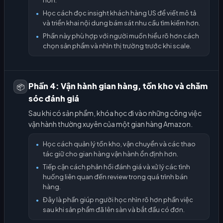
Học cách đọc insight khách hàng US để viết mô tả
●
và triển khai nội dung bám sát nhu cầu tìm kiếm hơn.
Phần này phù hợp với người muốn hiểu rõ hơn cách
●
chọn sản phẩm và nhìn thị trường trước khi scale.
Phần 4: Vận hành gian hàng, tồn kho và chăm
📦
sóc đánh giá
Sau khi có sản phẩm, khóa học đi vào những công việc
vận hành thường xuyên của một gian hàng Amazon.
Học cách quản lý tồn kho, vận chuyển và các thao
●
tác giữ cho gian hàng vận hành ổn định hơn.
Tiếp cận cách phản hồi đánh giá và xử lý các tình
●
huống liên quan đến review trong quá trình bán
hàng.
Đây là phần giúp người học nhìn rõ hơn phần việc
●
sau khi sản phẩm đã lên sàn và bắt đầu có đơn.