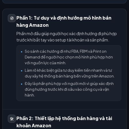
Phần 1: Tư duy và định hướng mô hình bán
🧭
hàng Amazon
Phần mở đầu giúp người học xác định hướng đi phù hợp
trước khi bắt tay vào setup tài khoản và sản phẩm.
So sánh các hướng đi như FBA, FBM và Print on
●
Demand để người học chọn mô hình phù hợp hơn
với nguồn lực của mình.
Làm rõ khác biệt giữa tư duy kiếm tiền nhanh và tư
●
duy xây hệ thống bán hàng bền vững trên Amazon.
Đây là phần phù hợp với người mới vì giúp xác định
●
đúng hướng trước khi đi sâu vào công cụ và vận
hành.
Phần 2: Thiết lập hệ thống bán hàng và tài
🛠️
khoản Amazon