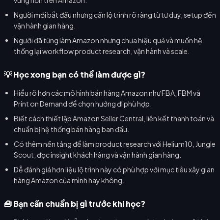
Người mới bắt đầu nhưng cần lộ trình rõ ràng từ tư duy, setup đến
vận hành gian hàng.
Người đã từng làm Amazon nhưng chưa hiệu quả và muốn hệ
thống lại workflow product research, vận hành và scale.
💡 Học xong bạn có thể làm được gì?
Hiểu rõ hơn các mô hình bán hàng Amazon như FBA, FBM và
Print on Demand để chọn hướng đi phù hợp.
Biết cách thiết lập Amazon Seller Central, liên kết thanh toán và
chuẩn bị hệ thống bán hàng ban đầu.
Có thêm nền tảng để làm product research với Helium10, Jungle
Scout, đọc insight khách hàng và vận hành gian hàng.
Dễ đánh giá hơn liệu lộ trình này có phù hợp với mục tiêu xây gian
hàng Amazon của mình hay không.
🧰 Bạn cần chuẩn bị gì trước khi học?