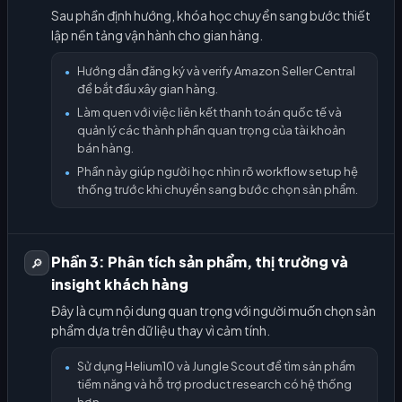
Sau phần định hướng, khóa học chuyển sang bước thiết
lập nền tảng vận hành cho gian hàng.
Hướng dẫn đăng ký và verify Amazon Seller Central
●
để bắt đầu xây gian hàng.
Làm quen với việc liên kết thanh toán quốc tế và
●
quản lý các thành phần quan trọng của tài khoản
bán hàng.
Phần này giúp người học nhìn rõ workflow setup hệ
●
thống trước khi chuyển sang bước chọn sản phẩm.
Phần 3: Phân tích sản phẩm, thị trường và
🔎
insight khách hàng
Đây là cụm nội dung quan trọng với người muốn chọn sản
phẩm dựa trên dữ liệu thay vì cảm tính.
Sử dụng Helium10 và Jungle Scout để tìm sản phẩm
●
tiềm năng và hỗ trợ product research có hệ thống
hơn.