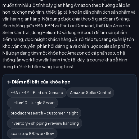
muốn tìm hiểu lộ trình xây gian hàng Amazon theo hướng bài bản
hơn, từ chọn mô hình, thiết lập tài khoản đến phân tích sản phẩm và
vận hành gian hàng. Nội dung được chia theo 5 giai đoạn rõ ràng:
định hướng giữa FBA, FBM và Print on Demand, thiết lập Amazon
Seller Central, dùng Helium10 và Jungle Scout để tìm sản phẩm
tiềm năng, đọc insight khách hàng US, rồi tiếp tục sang quản lý tồn
kho, vận chuyển, phản hồi đánh giá và chiến lược scale sản phẩm.
Nếu bạn đang tìm một khóa học Amazon có cả phần setup hệ
thống lẫn workflow vận hành thực tế, đây là course khá dễ hình
dung trước khi bấm sang trang host.
✨ Điểm nổi bật của khóa học
FBA + FBM + Print on Demand
Amazon Seller Central
Helium10 + Jungle Scout
product research + customer insight
inventory + shipping + review handling
scale top 100 workflow