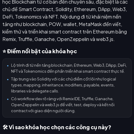
học Blockchain từ cơ bản đến chuyên sâu, đặc biệt là các
chủ đề Smart Contract, Solidity, Ethereum, DApp, Web3,
DeFi, Tokenomics và NFT. Nội dung đi từ khái niệm nền
tảng như blockchain, POW, wallet, MetaMask đến viết,
kiểm thử và triển khai smart contract trên Ethereum bằng
Remix, Truffle, Ganache, OpenZeppelin và web3.js.
⭐ Điểm nổi bật của khóa học
Lộ trình đi từ nền tảng blockchain, Ethereum, Web3, DApp, DeFi,
●
NFT và Tokenomics đến phần triển khai smart contract thực tế.
Tập trung vào Solidity với các chủ điểm cốt lõi như logical
●
types, mapping, inheritance, modifiers, payable, events,
libraries và delegate calls.
Có workflow dev rõ ràng với Remix IDE, Truffle, Ganache,
●
OpenZeppelin và web3.js để viết, test, deploy và kết nối
contract với giao diện người dùng.
🛠️ Vì sao khóa học chọn các công cụ này?