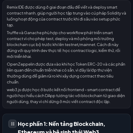
Remix IDE được dùng ở giai đoạn đầu để viết và deploy smart
contract nhanh, giúp người học tập trung vào cú pháp Solidity và
luồng hoạt động của contract trước khi đi sâu vào setup phức
tạp.
Truffle và Ganache phù hợp cho workflow phát triển smart
contract vì cho phép test, deploy và mô phỏng môi trường
blockchain cục bộ trước khi lên testnet/mainnet. Cách đi này
đúng với quy trình dev thực tế: học contract logic, kiểm thử, rồi
mới triển khai.
OpenZeppelin được đưa vào khi học Token ERC-20 và các phần
liên quan đến chuẩn triển khai có sẵn, vì đây là lớp thư viện
thường dùng để giảm rủi ro khi xây dựng contract theo tiêu
chuẩn.
web3.js được học ở bước kết nối frontend – smart contract để
người học hiểu cách DApp tương tác với blockchain từ giao diện
người dùng, thay vì chỉ dừng ở mức viết contract độc lập.
Học phần 1: Nền tảng Blockchain,
⛓️
Ethereum và hệ sinh thái Web3