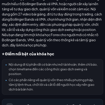
muốn hiểu rõ Bollinger Bands và VMA, hoặc người cần xây lại nền
tảng về tư duy giao dịch, quản lý vốn và kiểm soát cảm xúc. Nội
dung gồm 27 video bài giảng, đi từ tư duy đúng trong trading, cách
dùng Bollinger Bands và VMA, chọn khung thời gian, nhận diện đỉnh
đáy, xác định điểm entry, đến các phương pháp quản lý vốn, chốt
lời, cắt lỗ và xây dựng công thức giao dịch swing hoặc position.
Nếu bạn đang tìm một khóa học Forex cho người mới có nhắc rõ
Bollinger Bands, VMA, quản lý vốn theo thống kê và tâm lý giao
dịch, đây là khóa học phù hợp.
⭐ Điểm nổi bật của khóa học
Nội dung đi từ phần rất cơ bản như mở tài khoản, thêm chỉ báo,
●
chọn timeframe đến các công thức giao dịch swing và
position.
Có các phần riêng về quản lý vốn theo nhiều phương pháp,
●
tâm lý lệnh thua, chốt lời và cắt lỗ để người học xây nền giao
dịch bài bản hơn.