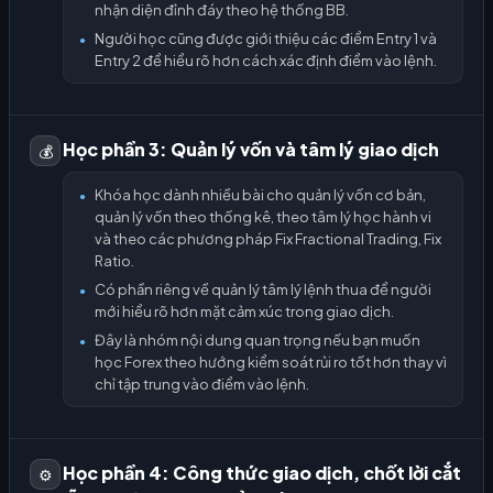
nhận diện đỉnh đáy theo hệ thống BB.
Người học cũng được giới thiệu các điểm Entry 1 và
●
Entry 2 để hiểu rõ hơn cách xác định điểm vào lệnh.
Học phần 3: Quản lý vốn và tâm lý giao dịch
💰
Khóa học dành nhiều bài cho quản lý vốn cơ bản,
●
quản lý vốn theo thống kê, theo tâm lý học hành vi
và theo các phương pháp Fix Fractional Trading, Fix
Ratio.
Có phần riêng về quản lý tâm lý lệnh thua để người
●
mới hiểu rõ hơn mặt cảm xúc trong giao dịch.
Đây là nhóm nội dung quan trọng nếu bạn muốn
●
học Forex theo hướng kiểm soát rủi ro tốt hơn thay vì
chỉ tập trung vào điểm vào lệnh.
Học phần 4: Công thức giao dịch, chốt lời cắt
⚙️