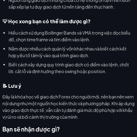
sắp xếp lại tư duy giao dịch từ nền tảng đến thực hành.
💡 Học xong bạn có thể làm được gì?
Hiểu cách sử dụng Bollinger Bands và VMA trong việc đọc biểu
đồ, chọn timeframe và tìm điểm vào lệnh.
Nắm được nhiều cách quản lý vốn khác nhau và biết cách kết
hợp yếu tố tâm lý vào quá trình giao dịch.
Biết cách xây dựng quy trình giao dịch có điểm vào lệnh, chốt
lời, cắt lỗ và định hướng theo swing hoặc position.
📝 Lưu ý
Đây là khóa học về giao dịch Forex cho người mới, nên bạn nên xem
nội dung như một nguồn học kiến thức và phương pháp. Khi áp dụng
vào giao dịch thực tế, vẫn cần tự đánh giá mức độ phù hợp với khẩu
vị rủi ro và bối cảnh thị trường của mình.
Bạn sẽ nhận được gì?