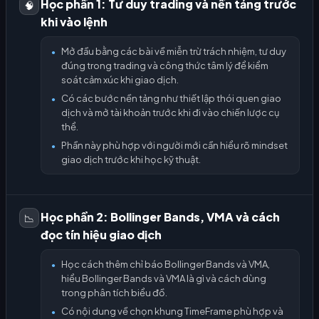
Học phần 1: Tư duy trading và nền tảng trước
🧠
khi vào lệnh
Mở đầu bằng các bài về miễn trừ trách nhiệm, tư duy
●
đúng trong trading và công thức tâm lý để kiểm
soát cảm xúc khi giao dịch.
Có các bước nền tảng như thiết lập thói quen giao
●
dịch và mở tài khoản trước khi đi vào chiến lược cụ
thể.
Phần này phù hợp với người mới cần hiểu rõ mindset
●
giao dịch trước khi học kỹ thuật.
Học phần 2: Bollinger Bands, VMA và cách
📉
đọc tín hiệu giao dịch
Học cách thêm chỉ báo Bollinger Bands và VMA,
●
hiểu Bollinger Bands và VMA là gì và cách dùng
trong phân tích biểu đồ.
Có nội dung về chọn khung TimeFrame phù hợp và
●