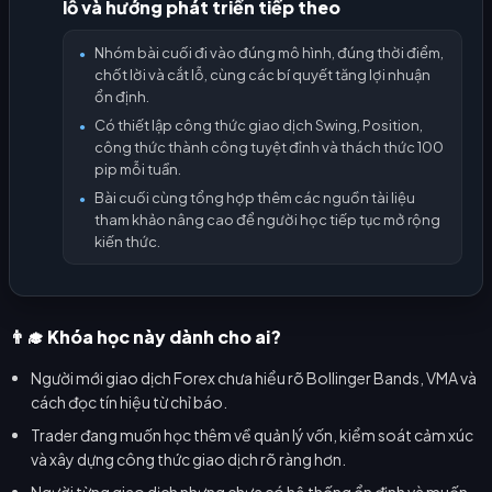
lỗ và hướng phát triển tiếp theo
Nhóm bài cuối đi vào đúng mô hình, đúng thời điểm,
●
chốt lời và cắt lỗ, cùng các bí quyết tăng lợi nhuận
ổn định.
Có thiết lập công thức giao dịch Swing, Position,
●
công thức thành công tuyệt đỉnh và thách thức 100
pip mỗi tuần.
Bài cuối cùng tổng hợp thêm các nguồn tài liệu
●
tham khảo nâng cao để người học tiếp tục mở rộng
kiến thức.
👨‍🎓 Khóa học này dành cho ai?
Người mới giao dịch Forex chưa hiểu rõ Bollinger Bands, VMA và
cách đọc tín hiệu từ chỉ báo.
Trader đang muốn học thêm về quản lý vốn, kiểm soát cảm xúc
và xây dựng công thức giao dịch rõ ràng hơn.
Người từng giao dịch nhưng chưa có hệ thống ổn định và muốn