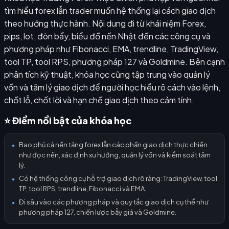
tìm hiểu forex lẫn trader muốn hệ thống lại cách giao dịch
theo hướng thực hành. Nội dung đi từ khái niệm Forex,
pips, lot, đòn bẩy, biểu đồ nến Nhật đến các công cụ và
phương pháp như Fibonacci, EMA, trendline, TradingView,
tool TP, tool RPS, phương pháp 127 và Goldmine. Bên cạnh
phân tích kỹ thuật, khóa học cũng tập trung vào quản lý
vốn và tâm lý giao dịch để người học hiểu rõ cách vào lệnh,
chốt lỗ, chốt lời và hạn chế giao dịch theo cảm tính.
⭐ Điểm nổi bật của khóa học
Bao phủ cả nền tảng forex lẫn các phần giao dịch thực chiến
●
như đọc nến, xác định xu hướng, quản lý vốn và kiểm soát tâm
lý.
Có hệ thống công cụ hỗ trợ giao dịch rõ ràng: TradingView, tool
●
TP, tool RPS, trendline, Fibonacci và EMA.
Đi sâu vào các phương pháp và quy tắc giao dịch cụ thể như
●
phương pháp 127, chiến lược bẫy giá và Goldmine.