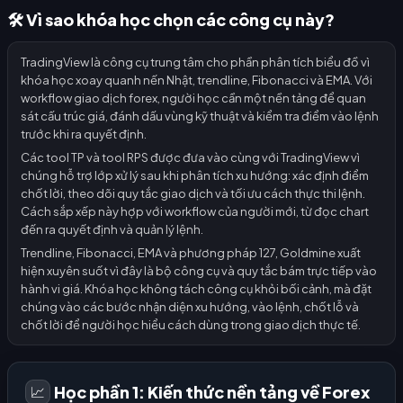
🛠️ Vì sao khóa học chọn các công cụ này?
TradingView là công cụ trung tâm cho phần phân tích biểu đồ vì
khóa học xoay quanh nến Nhật, trendline, Fibonacci và EMA. Với
workflow giao dịch forex, người học cần một nền tảng để quan
sát cấu trúc giá, đánh dấu vùng kỹ thuật và kiểm tra điểm vào lệnh
trước khi ra quyết định.
Các tool TP và tool RPS được đưa vào cùng với TradingView vì
chúng hỗ trợ lớp xử lý sau khi phân tích xu hướng: xác định điểm
chốt lời, theo dõi quy tắc giao dịch và tối ưu cách thực thi lệnh.
Cách sắp xếp này hợp với workflow của người mới, từ đọc chart
đến ra quyết định và quản lý lệnh.
Trendline, Fibonacci, EMA và phương pháp 127, Goldmine xuất
hiện xuyên suốt vì đây là bộ công cụ và quy tắc bám trực tiếp vào
hành vi giá. Khóa học không tách công cụ khỏi bối cảnh, mà đặt
chúng vào các bước nhận diện xu hướng, vào lệnh, chốt lỗ và
chốt lời để người học hiểu cách dùng trong giao dịch thực tế.
Học phần 1: Kiến thức nền tảng về Forex
📈