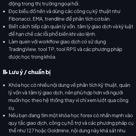
động trong thị trường ngoại hối.
Đọc biểu đồ nến và dùng các công cụ kỹ thuật như
Fibonacci, EMA, trendline để phân tích cơ bản.
Biết cách tiếp cận quản lý vốn, tâm lý giao dịch và kỷ luật
để hạn chế các lỗi phổ biến khi vào lệnh.
Làm quen với workflow giao dịch có sử dụng
TradingView, tool TP, tool RPS và các phương pháp
được học trong khóa.
📝 Lưu ý / chuẩn bị
Khóa học có nhiều nội dung về phân tích kỹ thuật, quản
lý vốn và tâm lý giao dịch, nên phù hợp hơn với người
muốn học theo hệ thống thay vì chỉ xem lướt qua công
cụ.
Nếu bạn đang tìm một khóa học forex có nhấn mạnh vào
quy tắc giao dịch, công cụ hỗ trợ và các phương pháp cụ
thể như 127 hoặc Goldmine, nội dung này khá sát nhu