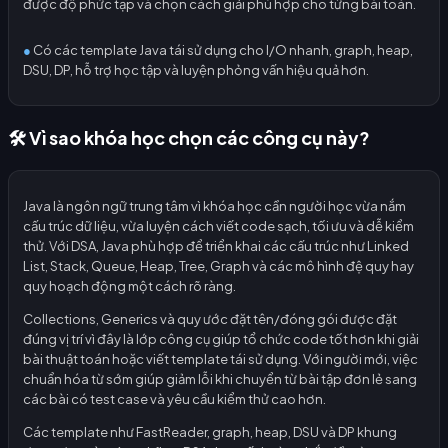
được độ phức tạp và chọn cách giải phù hợp cho từng bài toán.
●
Có các template Java tái sử dụng cho I/O nhanh, graph, heap,
DSU, DP, hỗ trợ học tập và luyện phỏng vấn hiệu quả hơn.
🛠️ Vì sao khóa học chọn các công cụ này?
Java là ngôn ngữ trung tâm vì khóa học cần người học vừa nắm
cấu trúc dữ liệu, vừa luyện cách viết code sạch, tối ưu và dễ kiểm
thử. Với DSA, Java phù hợp để triển khai các cấu trúc như Linked
List, Stack, Queue, Heap, Tree, Graph và các mô hình đệ quy hay
quy hoạch động một cách rõ ràng.
Collections, Generics và quy ước đặt tên/đóng gói được đặt
đúng vị trí vì đây là lớp công cụ giúp tổ chức code tốt hơn khi giải
bài thuật toán hoặc viết template tái sử dụng. Với người mới, việc
chuẩn hóa từ sớm giúp giảm lỗi khi chuyển từ bài tập đơn lẻ sang
các bài có test case và yêu cầu kiểm thử cao hơn.
Các template như FastReader, graph, heap, DSU và DP khung