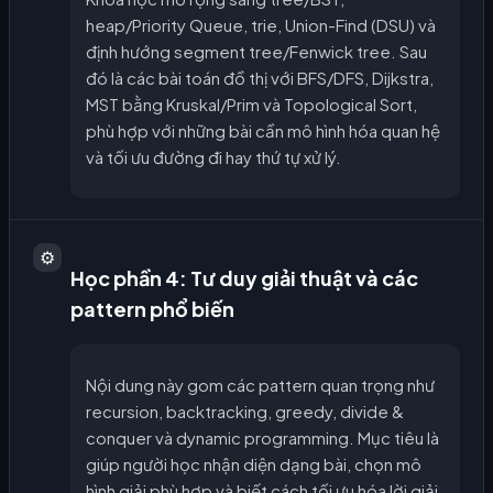
heap/Priority Queue, trie, Union-Find (DSU) và
định hướng segment tree/Fenwick tree. Sau
đó là các bài toán đồ thị với BFS/DFS, Dijkstra,
MST bằng Kruskal/Prim và Topological Sort,
phù hợp với những bài cần mô hình hóa quan hệ
và tối ưu đường đi hay thứ tự xử lý.
⚙️
Học phần 4: Tư duy giải thuật và các
pattern phổ biến
Nội dung này gom các pattern quan trọng như
recursion, backtracking, greedy, divide &
conquer và dynamic programming. Mục tiêu là
giúp người học nhận diện dạng bài, chọn mô
hình giải phù hợp và biết cách tối ưu hóa lời giải