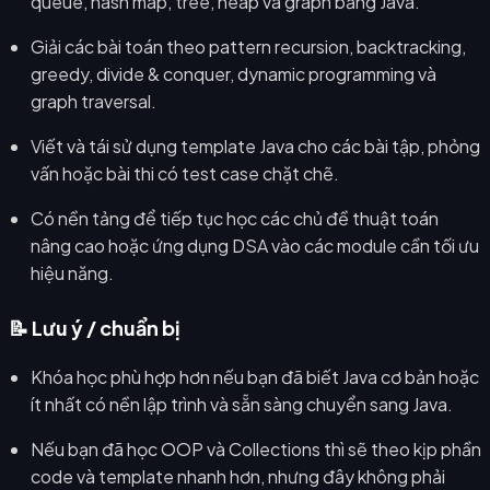
queue, hash map, tree, heap và graph bằng Java.
Giải các bài toán theo pattern recursion, backtracking,
greedy, divide & conquer, dynamic programming và
graph traversal.
Viết và tái sử dụng template Java cho các bài tập, phỏng
vấn hoặc bài thi có test case chặt chẽ.
Có nền tảng để tiếp tục học các chủ đề thuật toán
nâng cao hoặc ứng dụng DSA vào các module cần tối ưu
hiệu năng.
📝 Lưu ý / chuẩn bị
Khóa học phù hợp hơn nếu bạn đã biết Java cơ bản hoặc
ít nhất có nền lập trình và sẵn sàng chuyển sang Java.
Nếu bạn đã học OOP và Collections thì sẽ theo kịp phần
code và template nhanh hơn, nhưng đây không phải