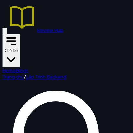
Review Hub
Chủ Đề
Home
Blogs
Trang chủ
/
Lập Trình Backend