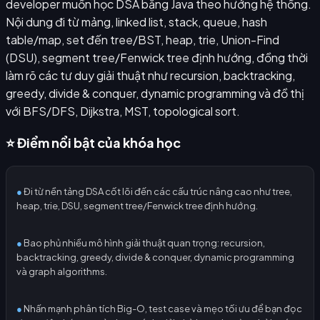
developer muốn học DSA bằng Java theo hướng hệ thống.
Nội dung đi từ mảng, linked list, stack, queue, hash
table/map, set đến tree/BST, heap, trie, Union-Find
(DSU), segment tree/Fenwick tree định hướng, đồng thời
làm rõ các tư duy giải thuật như recursion, backtracking,
greedy, divide & conquer, dynamic programming và đồ thị
với BFS/DFS, Dijkstra, MST, topological sort.
⭐ Điểm nổi bật của khóa học
●
Đi từ nền tảng DSA cốt lõi đến các cấu trúc nâng cao như tree,
heap, trie, DSU, segment tree/Fenwick tree định hướng.
●
Bao phủ nhiều mô hình giải thuật quan trọng: recursion,
backtracking, greedy, divide & conquer, dynamic programming
và graph algorithms.
●
Nhấn mạnh phân tích Big-O, test case và mẹo tối ưu để bạn đọc