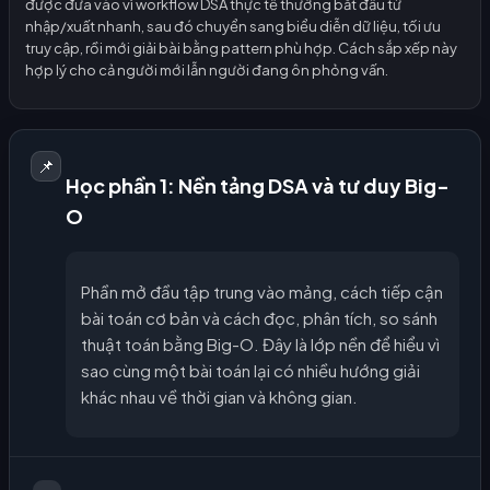
được đưa vào vì workflow DSA thực tế thường bắt đầu từ
nhập/xuất nhanh, sau đó chuyển sang biểu diễn dữ liệu, tối ưu
truy cập, rồi mới giải bài bằng pattern phù hợp. Cách sắp xếp này
hợp lý cho cả người mới lẫn người đang ôn phỏng vấn.
📌
Học phần 1: Nền tảng DSA và tư duy Big-
O
Phần mở đầu tập trung vào mảng, cách tiếp cận
bài toán cơ bản và cách đọc, phân tích, so sánh
thuật toán bằng Big-O. Đây là lớp nền để hiểu vì
sao cùng một bài toán lại có nhiều hướng giải
khác nhau về thời gian và không gian.