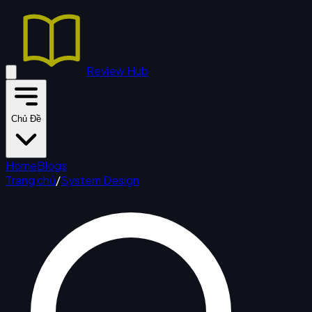
Review Hub
Chủ Đề
Home
Blogs
Trang chủ
/
System Design