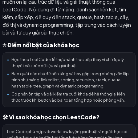
muốn ôn lại cấu trúc dữ liệu và giải thuật thông qua
LeetCode. Nội dung đi từ mảng, danh sách liên kết, tìm
kiếm, sắp xếp, đệ quy đến stack, queue, hash table, cây,
đồ thị và dynamic programming, tập trung vào cách luyện
bài và tư duy giải bài thực chiến.
⭐ Điểm nổi bật của khóa học
Học theo LeetCode để thực hành trực tiếp thay vì chỉ đọc lý
●
thuyết cấu trúc dữ liệu và giải thuật.
Bao quát các chủ đề nền tảng và hay gặp trong phỏng vấn lập
●
trình như mảng, linked list, sorting, recursion, stack, queue,
hash table, tree, graph và dynamic programming.
Có phần ôn tập và bài kiểm tra cuối khóa để hệ thống lại kiến
●
thức trước khi bước vào bài toán tổng hợp hoặc phỏng vấn.
🛠️ Vì sao khóa học chọn LeetCode?
LeetCode phù hợp với workflow luyện giải thuật vì người học có
thể đi từ bài cơ bản đến bài tổng hợp trên cùng một nền tảng,