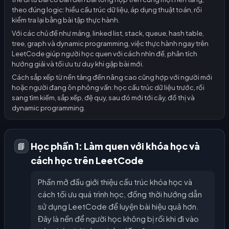
theo đúng logic: hiểu cấu trúc dữ liệu, áp dụng thuật toán, rồi
kiểm tra lại bằng bài tập thực hành.
Với các chủ đề như mảng, linked list, stack, queue, hash table,
tree, graph và dynamic programming, việc thực hành ngay trên
LeetCode giúp người học quen với cách nhìn đề, phân tích
hướng giải và tối ưu tư duy khi gặp bài mới.
Cách sắp xếp từ nền tảng đến nâng cao cũng hợp với người mới
hoặc người đang ôn phỏng vấn: học cấu trúc dữ liệu trước, rồi
sang tìm kiếm, sắp xếp, đệ quy, sau đó mới tới cây, đồ thị và
dynamic programming.
Học phần 1: Làm quen với khóa học và
📘
cách học trên LeetCode
Phần mở đầu giới thiệu cấu trúc khóa học và
cách tối ưu quá trình học, đồng thời hướng dẫn
sử dụng LeetCode để luyện bài hiệu quả hơn.
Đây là nền để người học không bị rối khi đi vào