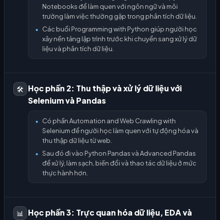
Notebooks để làm quen với ngôn ngữ và môi
trường làm việc thường gặp trong phân tích dữ liệu.
Các buổi Programming with Python giúp người học
●
xây nền tảng lập trình trước khi chuyển sang xử lý dữ
liệu và phân tích dữ liệu.
Học phần 2: Thu thập và xử lý dữ liệu với
🛠️
Selenium và Pandas
Có phần Automation and Web Crawling with
●
Selenium để người học làm quen với tự động hóa và
thu thập dữ liệu từ web.
Sau đó đi vào Python Pandas và Advanced Pandas
●
để xử lý, làm sạch, biến đổi và thao tác dữ liệu ở mức
thực hành hơn.
Học phần 3: Trực quan hóa dữ liệu, EDA và
📊