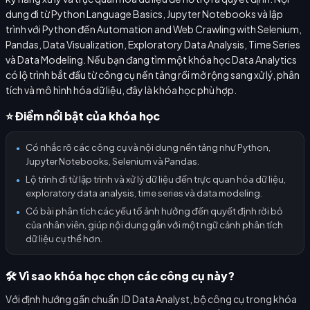
dung đi từ Python Language Basics, Jupyter Notebooks và lập
trình với Python đến Automation and Web Crawling with Selenium,
Pandas, Data Visualization, Exploratory Data Analysis, Time Series
và Data Modeling. Nếu bạn đang tìm một khóa học Data Analytics
có lộ trình bắt đầu từ công cụ nền tảng rồi mở rộng sang xử lý, phân
tích và mô hình hóa dữ liệu, đây là khóa học phù hợp.
⭐ Điểm nổi bật của khóa học
Có nhắc rõ các công cụ và nội dung nền tảng như Python,
●
Jupyter Notebooks, Selenium và Pandas.
Lộ trình đi từ lập trình và xử lý dữ liệu đến trực quan hóa dữ liệu,
●
exploratory data analysis, time series và data modeling.
Có bài phân tích các yếu tố ảnh hưởng đến quyết định rời bỏ
●
của nhân viên, giúp nội dung gắn với một ngữ cảnh phân tích
dữ liệu cụ thể hơn.
🛠️ Vì sao khóa học chọn các công cụ này?
Với định hướng gần chuẩn JD Data Analyst, bộ công cụ trong khóa