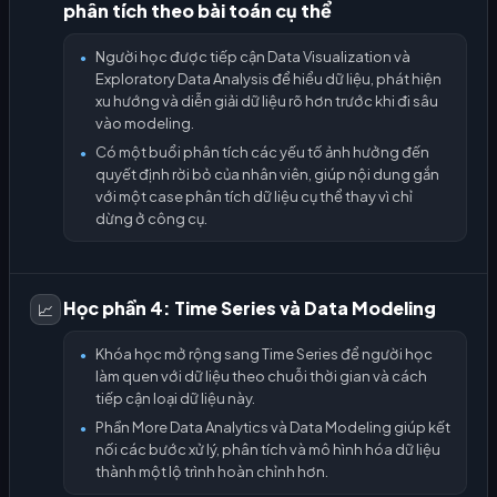
phân tích theo bài toán cụ thể
Người học được tiếp cận Data Visualization và
●
Exploratory Data Analysis để hiểu dữ liệu, phát hiện
xu hướng và diễn giải dữ liệu rõ hơn trước khi đi sâu
vào modeling.
Có một buổi phân tích các yếu tố ảnh hưởng đến
●
quyết định rời bỏ của nhân viên, giúp nội dung gắn
với một case phân tích dữ liệu cụ thể thay vì chỉ
dừng ở công cụ.
Học phần 4: Time Series và Data Modeling
📈
Khóa học mở rộng sang Time Series để người học
●
làm quen với dữ liệu theo chuỗi thời gian và cách
tiếp cận loại dữ liệu này.
Phần More Data Analytics và Data Modeling giúp kết
●
nối các bước xử lý, phân tích và mô hình hóa dữ liệu
thành một lộ trình hoàn chỉnh hơn.