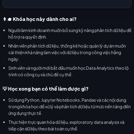
👨‍🎓 Khóa học này dành cho ai?
Người làm kinh doanh muốn bổ sung kỹ năng phân tích dữ liệu để
hỗ trợ ra quyết định.
Nhân viên phân tích dữ liệu, thống kê hoặc quản lý dự án muốn
cải thiện khả năng làm việc với dữ liệu trong công việc hằng
ngày.
Sinh viên và người mới bắt đầu muốn học Data Analytics theo lộ
trình có công cụ và chủ đề cụ thể.
💡 Học xong bạn có thể làm được gì?
Sử dụng Python, Jupyter Notebooks, Pandas và các nội dung
trong khóa học để xử lý và phân tích dữ liệu từ mức nền tảng đến
ứng dụng thực tế.
Thực hiện trực quan hóa dữ liệu, exploratory data analysis và
tiếp cận dữ liệu theo bài toán cụ thể.