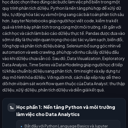
học được chọn theo đúng các bước làm việc phổ biến trong một
quy trình phân tích dữ liệu. Python là nền tảng phù hợp để xử lý dữ
liệu, tự động hóa tác vụ và mở rộng sang các bài toán phân tích sâu
hơn. Jupyter Notebooks giúp người học viết code, kiểm tra kết
quả và trình bày phân tích trong cùng một môi trường, rất gần với
cách học và cách làm báo cáo dữ liệu thực tế. Pandas được đưa vào
sớm vì đây là thư viện quan trọng cho các tác vụ làm sạch, biến đổi,
tổng hợp và phân tích dữ liệu bảng. Selenium bổ sung góc nhìn về
automation và web crawling, phù hợp với nhu cầu lấy dữ liệu đầu
vào khi dữ liệu chưa sẵn có. Sau đó, Data Visualization, Exploratory
Data Analysis, Time Series và Data Modeling giúp người học đi tiếp
từ khâu chuẩn bị dữ liệu sang phân tích, tìm insight và xây dựng tư
duy mô hình hóa dữ liệu. Với người mới, cách sắp xếp này dễ theo
dõi hơn vì bám sát workflow quen thuộc của Data Analyst: thu thập
dữ liệu, xử lý dữ liệu, phân tích dữ liệu và diễn giải kết quả.
Học phần 1: Nền tảng Python và môi trường
🐍
làm việc cho Data Analytics
Bắt đầu với Python Language Basics và Jupyter
●