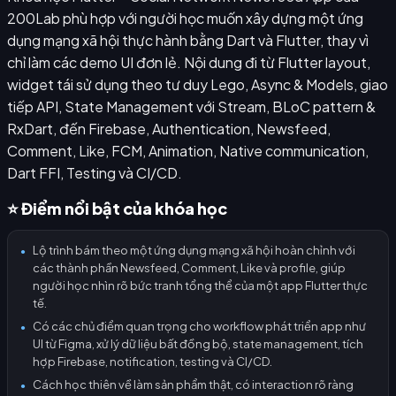
200Lab phù hợp với người học muốn xây dựng một ứng
dụng mạng xã hội thực hành bằng Dart và Flutter, thay vì
chỉ làm các demo UI đơn lẻ. Nội dung đi từ Flutter layout,
widget tái sử dụng theo tư duy Lego, Async & Models, giao
tiếp API, State Management với Stream, BLoC pattern &
RxDart, đến Firebase, Authentication, Newsfeed,
Comment, Like, FCM, Animation, Native communication,
Dart FFI, Testing và CI/CD.
⭐ Điểm nổi bật của khóa học
Lộ trình bám theo một ứng dụng mạng xã hội hoàn chỉnh với
●
các thành phần Newsfeed, Comment, Like và profile, giúp
người học nhìn rõ bức tranh tổng thể của một app Flutter thực
tế.
Có các chủ điểm quan trọng cho workflow phát triển app như
●
UI từ Figma, xử lý dữ liệu bất đồng bộ, state management, tích
hợp Firebase, notification, testing và CI/CD.
Cách học thiên về làm sản phẩm thật, có interaction rõ ràng
●