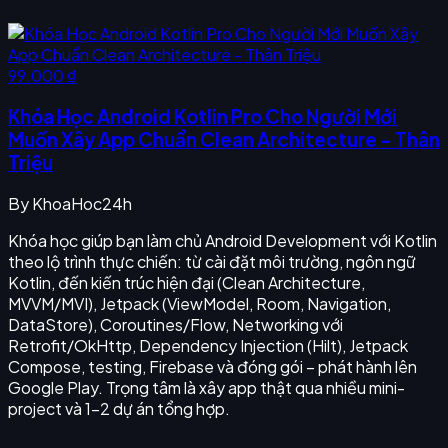
99.000 ₫
Khóa Học Android Kotlin Pro Cho Người Mới
Muốn Xây App Chuẩn Clean Architecture - Thân
Triệu
By
KhoaHoc24h
Khóa học giúp bạn làm chủ Android Development với Kotlin
theo lộ trình thực chiến: từ cài đặt môi trường, ngôn ngữ
Kotlin, đến kiến trúc hiện đại (Clean Architecture,
MVVM/MVI), Jetpack (ViewModel, Room, Navigation,
DataStore), Coroutines/Flow, Networking với
Retrofit/OkHttp, Dependency Injection (Hilt), Jetpack
Compose, testing, Firebase và đóng gói – phát hành lên
Google Play. Trọng tâm là xây app thật qua nhiều mini-
project và 1–2 dự án tổng hợp.