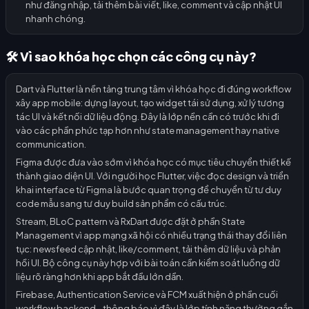
như đăng nhập, tải thêm bài viết, like, comment và cập nhật UI
nhanh chóng.
🛠️ Vì sao khóa học chọn các công cụ này?
Dart và Flutter là nền tảng trung tâm vì khóa học đi đúng workflow
xây app mobile: dựng layout, tạo widget tái sử dụng, xử lý tương
tác UI và kết nối dữ liệu động. Đây là lớp nền cần có trước khi đi
vào các phần phức tạp hơn như state management hay native
communication.
Figma được đưa vào sớm vì khóa học có mục tiêu chuyển thiết kế
thành giao diện UI. Với người học Flutter, việc đọc design và triển
khai interface từ Figma là bước quan trọng để chuyển từ tư duy
code mẫu sang tư duy build sản phẩm có cấu trúc.
Stream, BLoC pattern và RxDart được đặt ở phần State
Management vì app mạng xã hội có nhiều trạng thái thay đổi liên
tục: newsfeed cập nhật, like/comment, tải thêm dữ liệu và phản
hồi UI. Bộ công cụ này hợp với bài toán cần kiểm soát luồng dữ
liệu rõ ràng hơn khi app bắt đầu lớn dần.
Firebase, Authentication Service và FCM xuất hiện ở phần cuối
workflow backend - thông báo vì đây là lớp tính năng thường gắn