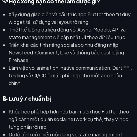
💡 Học xong bạn có thể làm được gì?
Xây dựng giao diện và cấu trúc app Flutter theo tư duy
widget tái sử dụng và layout rõ ràng.
Thiết kế luồng dữ liệu động với Async, Models, API và
state management để cập nhật UI theo dữ liệu thực.
Triển khai các tính năng social app như đăng nhập,
Newsfeed, Comment, Like và thông báo push bằng
Firebase.
Làm việc với animation, native communication, Dart FFI,
testing và CI/CD ở mức phù hợp cho một app hoàn
chỉnh.
📝 Lưu ý / chuẩn bị
Khóa học phù hợp hơn nếu bạn muốn học Flutter theo
ngữ cảnh một dự án social network cụ thể, thay vì học
từng phần rời rạc.
Do lộ trình có nhiều nội dung về state management,