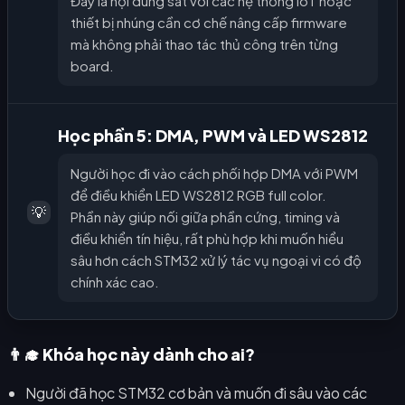
Đây là nội dung sát với các hệ thống IoT hoặc
thiết bị nhúng cần cơ chế nâng cấp firmware
mà không phải thao tác thủ công trên từng
board.
Học phần 5: DMA, PWM và LED WS2812
Người học đi vào cách phối hợp DMA với PWM
để điều khiển LED WS2812 RGB full color.
💡
Phần này giúp nối giữa phần cứng, timing và
điều khiển tín hiệu, rất phù hợp khi muốn hiểu
sâu hơn cách STM32 xử lý tác vụ ngoại vi có độ
chính xác cao.
👨‍🎓 Khóa học này dành cho ai?
Người đã học STM32 cơ bản và muốn đi sâu vào các