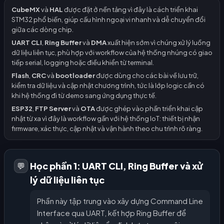
CubeMX
và
HAL
được đặt ở nền tảng vì đây là cách triển khai
STM32 phổ biến, giúp cấu hình ngoại vi nhanh và dễ chuyển đổi
giữa các dòng chip.
UART CLI
,
Ring Buffer
và
DMA
xuất hiện sớm vì chúng xử lý luồng
dữ liệu liên tục, phù hợp với workflow của hệ thống nhúng có giao
tiếp serial, logging hoặc điều khiển từ terminal.
Flash
,
CRC
và
bootloader
được dùng cho các bài về lưu trữ,
kiểm tra dữ liệu và cập nhật chương trình, tức là lớp logic cần có
khi hệ thống đi từ demo sang ứng dụng thực tế.
ESP32
,
FTP Server
và
OTA
được ghép vào phần triển khai cập
nhật từ xa vì đây là workflow gần với hệ thống IoT: thiết bị nhận
firmware, xác thực, cập nhật và vận hành theo chu trình rõ ràng.
Học phần 1: UART CLI, Ring Buffer và xử
💬
lý dữ liệu liên tục
Phần này tập trung vào xây dựng Command Line
Interface qua UART, kết hợp Ring Buffer để