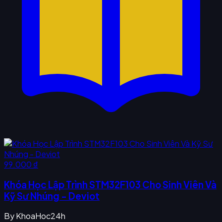
99.000 ₫
Khóa Học Lập Trình STM32F103 Cho Sinh Viên Và
Kỹ Sư Nhúng - Deviot
By
KhoaHoc24h