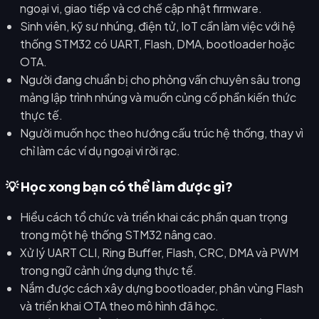
ngoại vi, giao tiếp và cơ chế cập nhật firmware.
Sinh viên, kỹ sư nhúng, điện tử, IoT cần làm việc với hệ
thống STM32 có UART, Flash, DMA, bootloader hoặc
OTA.
Người đang chuẩn bị cho phỏng vấn chuyên sâu trong
mảng lập trình nhúng và muốn củng cố phần kiến thức
thực tế.
Người muốn học theo hướng cấu trúc hệ thống, thay vì
chỉ làm các ví dụ ngoại vi rời rạc.
💡 Học xong bạn có thể làm được gì?
Hiểu cách tổ chức và triển khai các phần quan trọng
trong một hệ thống STM32 nâng cao.
Xử lý UART CLI, Ring Buffer, Flash, CRC, DMA và PWM
trong ngữ cảnh ứng dụng thực tế.
Nắm được cách xây dựng bootloader, phân vùng Flash
và triển khai OTA theo mô hình đã học.