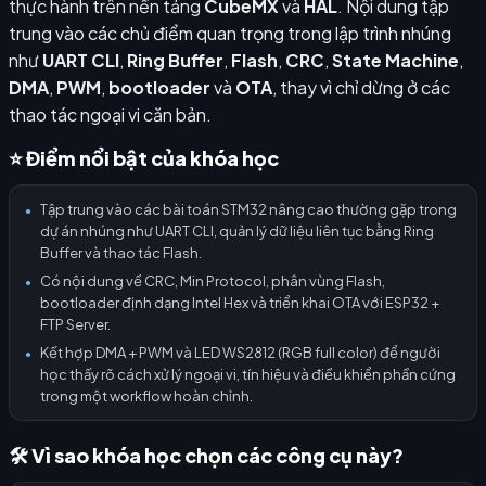
thực hành trên nền tảng
CubeMX
và
HAL
. Nội dung tập
trung vào các chủ điểm quan trọng trong lập trình nhúng
như
UART CLI
,
Ring Buffer
,
Flash
,
CRC
,
State Machine
,
DMA
,
PWM
,
bootloader
và
OTA
, thay vì chỉ dừng ở các
thao tác ngoại vi căn bản.
⭐ Điểm nổi bật của khóa học
Tập trung vào các bài toán STM32 nâng cao thường gặp trong
●
dự án nhúng như UART CLI, quản lý dữ liệu liên tục bằng Ring
Buffer và thao tác Flash.
Có nội dung về CRC, Min Protocol, phân vùng Flash,
●
bootloader định dạng Intel Hex và triển khai OTA với ESP32 +
FTP Server.
Kết hợp DMA + PWM và LED WS2812 (RGB full color) để người
●
học thấy rõ cách xử lý ngoại vi, tín hiệu và điều khiển phần cứng
trong một workflow hoàn chỉnh.
🛠️ Vì sao khóa học chọn các công cụ này?