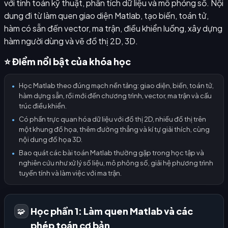
với tính toán kỹ thuật, phân tích dữ liệu và mô phỏng số. Nội
dung đi từ làm quen giao diện Matlab, tạo biến, toán tử,
hàm có sẵn đến vector, ma trận, điều khiển luồng, xây dựng
hàm người dùng và vẽ đồ thị 2D, 3D.
⭐ Điểm nổi bật của khóa học
Học Matlab theo đúng mạch nền tảng: giao diện, biến, toán tử,
●
hàm dựng sẵn, rồi mới đến chương trình, vector, ma trận và cấu
trúc điều khiển.
Có phần trực quan hóa dữ liệu với đồ thị 2D, nhiều đồ thị trên
●
một khung đồ họa, thêm đường thẳng và kí tự giải thích, cùng
nội dung đồ họa 3D.
Bao quát các bài toán Matlab thường gặp trong học tập và
●
nghiên cứu như xử lý số liệu, mô phỏng số, giải hệ phương trình
tuyến tính và làm việc với ma trận.
Học phần 1: Làm quen Matlab và các
🧩
phép toán cơ bản