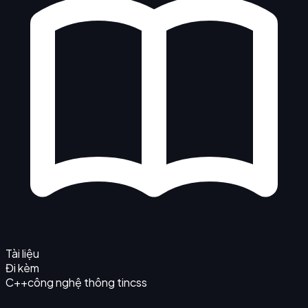
Tài liệu
Đi kèm
C++
công nghệ thông tin
css