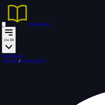
Review Hub
Chủ Đề
Home
Blogs
Trang chủ
/
Việt Nguyễn AI