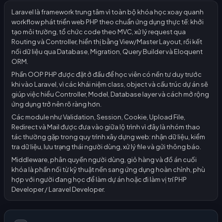
Laravel là framework trung tâm vì toàn bộ khóa học xoay quanh
workflow phát triển web PHP theo chuẩn ứng dụng thực tế: khởi
tạo môi trường, tổ chức code theo MVC, xử lý request qua
Routing và Controller, hiển thị bằng View/Master Layout, rồi kết
nối dữ liệu qua Database, Migration, Query Builder và Eloquent
ORM.
Phần OOP PHP được đặt ở đầu để học viên có nền tư duy trước
khi vào Laravel, vì các khái niệm class, object và cấu trúc dự án sẽ
giúp việc hiểu Controller, Model, Database layer và cách mở rộng
ứng dụng trở nên rõ ràng hơn.
Các module như Validation, Session, Cookie, Upload File,
Redirect và Mail được đưa vào giữa lộ trình vì đây là nhóm thao
tác thường gặp trong quy trình xây dựng web: nhận dữ liệu, kiểm
tra dữ liệu, lưu trạng thái người dùng, xử lý file và gửi thông báo.
Middleware, phân quyền người dùng, giỏ hàng và đồ án cuối
khóa là phần nối từ kỹ thuật nền sang ứng dụng hoàn chỉnh, phù
hợp với người đang học để làm dự án hoặc đi làm vị trí PHP
Developer / Laravel Developer.