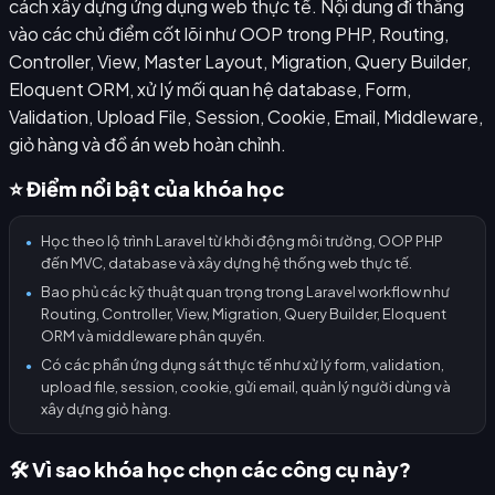
cách xây dựng ứng dụng web thực tế. Nội dung đi thẳng
vào các chủ điểm cốt lõi như OOP trong PHP, Routing,
Controller, View, Master Layout, Migration, Query Builder,
Eloquent ORM, xử lý mối quan hệ database, Form,
Validation, Upload File, Session, Cookie, Email, Middleware,
giỏ hàng và đồ án web hoàn chỉnh.
⭐ Điểm nổi bật của khóa học
Học theo lộ trình Laravel từ khởi động môi trường, OOP PHP
●
đến MVC, database và xây dựng hệ thống web thực tế.
Bao phủ các kỹ thuật quan trọng trong Laravel workflow như
●
Routing, Controller, View, Migration, Query Builder, Eloquent
ORM và middleware phân quyền.
Có các phần ứng dụng sát thực tế như xử lý form, validation,
●
upload file, session, cookie, gửi email, quản lý người dùng và
xây dựng giỏ hàng.
🛠️ Vì sao khóa học chọn các công cụ này?