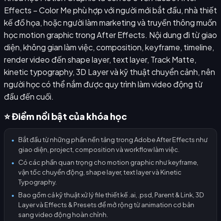
Effects – Color Me phù hợp với người mới bắt đầu, nhà thiết
kế đồ họa, hoặc người làm marketing và truyền thông muốn
học motion graphic trong After Effects. Nội dung đi từ giao
diện, không gian làm việc, composition, keyframe, timeline,
render video đến shape layer, text layer, Track Matte,
kinetic typography, 3D Layer và kỹ thuật chuyển cảnh, nên
người học có thể nắm được quy trình làm video động từ
đầu đến cuối.
⭐ Điểm nổi bật của khóa học
Bắt đầu từ những phần nền tảng trong Adobe After Effects như
●
giao diện, project, composition và workflow làm việc.
Có các phần quan trọng cho motion graphic như keyframe,
●
vận tốc chuyển động, shape layer, text layer và Kinetic
Typography.
Bao gồm cả kỹ thuật xử lý file thiết kế .ai, .psd, Parent & Link, 3D
●
Layer và Effects & Presets để mở rộng từ animation cơ bản
sang video động hoàn chỉnh.