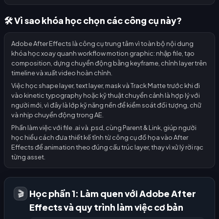
🛠️ Vì sao khóa học chọn các công cụ này?
Adobe After Effects là công cụ trung tâm vì toàn bộ nội dung
khóa học xoay quanh workflow motion graphic: nhập file, tạo
composition, dựng chuyển động bằng keyframe, chỉnh layer trên
timeline và xuất video hoàn chỉnh.
Việc học shape layer, text layer, mask và Track Matte trước khi đi
vào kinetic typography hoặc kỹ thuật chuyển cảnh là hợp lý với
người mới, vì đây là lớp kỹ năng nền để kiểm soát đối tượng, chữ
và nhịp chuyển động trong AE.
Phần làm việc với file .ai và .psd, cùng Parent & Link, giúp người
học hiểu cách đưa thiết kế tĩnh từ công cụ đồ họa vào After
Effects để animation theo đúng cấu trúc layer, thay vì xử lý rời rạc
từng asset.
Học phần 1: Làm quen với Adobe After
🎬
Effects và quy trình làm việc cơ bản